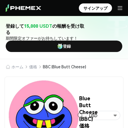
サインアップ
登録して
15,000 USDT
の報酬を受け取
る
期間限定オファーがお待ちしています！
登録
ホーム
価格
BBC (Blue Butt Cheese)
Blue
Butt
Cheese
USD
(BBC)
価格