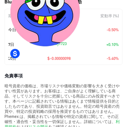
Blue Butt Cheese (BBC) の価格変動
期間
金額変動
変動率 (%)
+
$0.0
8668
今日
-0.50%
7
+
$0.0
1723
7日
+0.10%
7
30日
$-0.00000098
-5.40%
免責事項
暗号資産の価格は、市場リスクや価格変動の影響を大きく受けや
すい性質があります。お客様は、ご自身がよく理解している商
品、そしてリスクを十分に把握している商品にのみ投資すべきで
す。本ページに記載されている情報はあくまで情報提供を目的と
したものであり、投資助言ではありません。特定の暗号資産の売
買や、特定の投資戦略の採用を推奨するものではありません。
Phemex は、掲載されている情報や特定の資産に関して、その正
確性・適合性・妥当性を一切保証しません。詳細については、
利
用規約
および
リスク開示
をご確認ください。