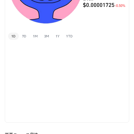
$0.00001725
-0.50%
1D
7D
1M
3M
1Y
YTD