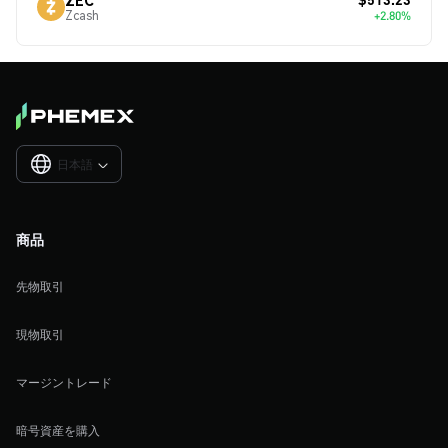
Zcash
+2.80%
日本語

商品
先物取引
現物取引
マージントレード
暗号資産を購入