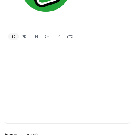
1D
7D
1M
3M
1Y
YTD