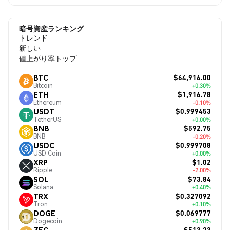
暗号資産ランキング
トレンド
新しい
値上がり率トップ
$64,916.00
BTC
Bitcoin
+0.30%
$1,916.78
ETH
Ethereum
-0.10%
$0.999453
USDT
TetherUS
+0.00%
$592.75
BNB
BNB
-0.20%
$0.999708
USDC
USD Coin
+0.00%
$1.02
XRP
Ripple
-2.00%
$73.84
SOL
Solana
+0.40%
$0.327092
TRX
Tron
+0.10%
$0.069777
DOGE
Dogecoin
+0.90%
$513.23
ZEC