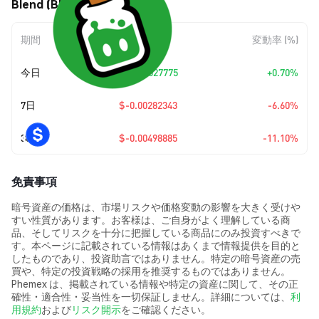
Blend (BLND) の価格変動
期間
金額変動
変動率 (%)
今日
+
$0.00027775
+0.70%
7日
$-0.00282343
-6.60%
30日
$-0.00498885
-11.10%
免責事項
暗号資産の価格は、市場リスクや価格変動の影響を大きく受けや
すい性質があります。お客様は、ご自身がよく理解している商
品、そしてリスクを十分に把握している商品にのみ投資すべきで
す。本ページに記載されている情報はあくまで情報提供を目的と
したものであり、投資助言ではありません。特定の暗号資産の売
買や、特定の投資戦略の採用を推奨するものではありません。
Phemex は、掲載されている情報や特定の資産に関して、その正
確性・適合性・妥当性を一切保証しません。詳細については、
利
用規約
および
リスク開示
をご確認ください。