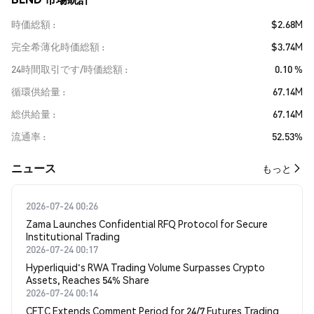
時価総額
$2.68M
完全希薄化時価総額
$3.74M
24時間取引です/時価総額
0.10 %
循環供給量
67.14M
総供給量
67.14M
流通率
52.53%
​​ニュース​​
もっと
2026-07-24 00:26
Zama Launches Confidential RFQ Protocol for Secure
Institutional Trading
2026-07-24 00:17
Hyperliquid's RWA Trading Volume Surpasses Crypto
Assets, Reaches 54% Share
2026-07-24 00:14
CFTC Extends Comment Period for 24/7 Futures Trading