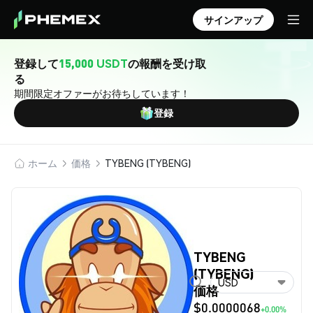
サインアップ
登録して
15,000 USDT
の報酬を受け取
る
期間限定オファーがお待ちしています！
登録
ホーム
価格
TYBENG (TYBENG)
TYBENG
(TYBENG)
USD
価格
$0.0000068
+0.00%