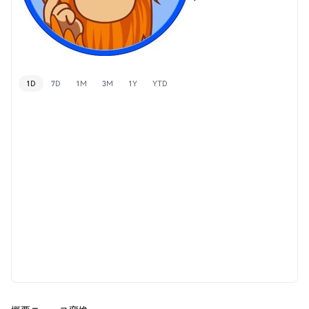
1D
7D
1M
3M
1Y
YTD