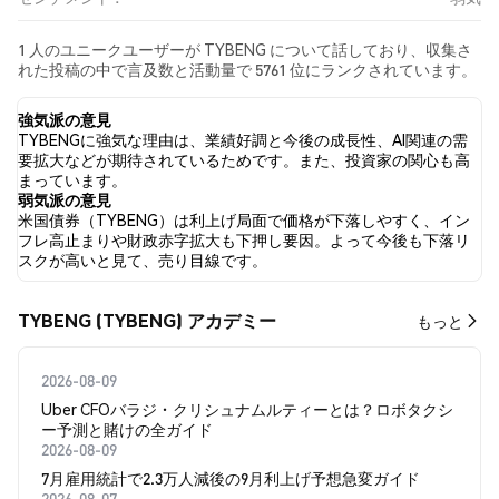
1 人のユニークユーザーが TYBENG について話しており、収集さ
れた投稿の中で言及数と活動量で 5761 位にランクされています。
過去24時間で、すべてのソーシャルメディアにおける TYBENG へ
の感情は 弱気 でした。 最後に、TYBENG に関するニュース記事
強気派の意見
が 0 件公開されました。 Twitterでは、100.00% のツイートが強気
TYBENGに強気な理由は、業績好調と今後の成長性、AI関連の需
の感情を示し、0.00% のツイートが弱気の感情を示しました。
要拡大などが期待されているためです。また、投資家の関心も高
0.00% のツイートは TYBENG に対して中立的でした。 これらの感
まっています。
情分析は 1 件のツイートに基づいています。
弱気派の意見
米国債券（TYBENG）は利上げ局面で価格が下落しやすく、イン
フレ高止まりや財政赤字拡大も下押し要因。よって今後も下落リ
スクが高いと見て、売り目線です。
TYBENG (TYBENG) アカデミー
もっと
2026-08-09
Uber CFOバラジ・クリシュナムルティーとは？ロボタクシ
ー予測と賭けの全ガイド
2026-08-09
7月雇用統計で2.3万人減後の9月利上げ予想急変ガイド
2026-08-07