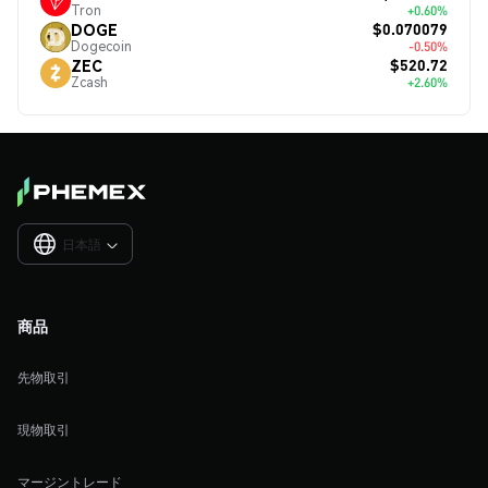
Tron
+0.60%
$0.070079
DOGE
Dogecoin
-0.50%
$520.72
ZEC
Zcash
+2.60%
日本語

商品
先物取引
現物取引
マージントレード