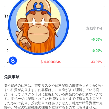
$0.0000068
TYBENG (TYBENG) の価格変動
期間
金額変動
変動率 (%)
今日
+
$0.00
+0.00%
7日
+
$0.00
+0.00%
30日
$-0.00000336
-33.09%
免責事項
暗号資産の価格は、市場リスクや価格変動の影響を大きく受けや
すい性質があります。お客様は、ご自身がよく理解している商
品、そしてリスクを十分に把握している商品にのみ投資すべきで
す。本ページに記載されている情報はあくまで情報提供を目的と
したものであり、投資助言ではありません。特定の暗号資産の売
買や、特定の投資戦略の採用を推奨するものではありません。