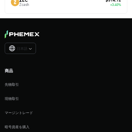
Zcash
+3.40%
日本語

商品
先物取引
現物取引
マージントレード
暗号資産を購入