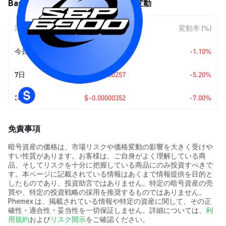
Based SPX6900 (SPX6900) の価格変動
期間
金額変動
変動率 (%)
今日
$-0.00000052
-1.10%
7日
$-0.00000257
-5.20%
30日
$-0.00000352
-7.00%
免責事項
暗号資産の価格は、市場リスクや価格変動の影響を大きく受けや
すい性質があります。お客様は、ご自身がよく理解している商
品、そしてリスクを十分に把握している商品にのみ投資すべきで
す。本ページに記載されている情報はあくまで情報提供を目的と
したものであり、投資助言ではありません。特定の暗号資産の売
買や、特定の投資戦略の採用を推奨するものではありません。
Phemex は、掲載されている情報や特定の資産に関して、その正
確性・適合性・妥当性を一切保証しません。詳細については、
利
用規約
および
リスク開示
をご確認ください。