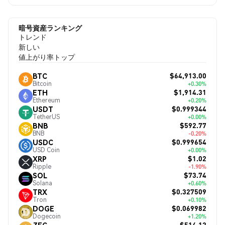
暗号資産ランキング
トレンド
新しい
値上がり率トップ
$64,913.00
BTC
Bitcoin
+0.30%
$1,914.31
ETH
Ethereum
+0.20%
$0.999344
USDT
TetherUS
+0.00%
$592.77
BNB
BNB
-0.20%
$0.999654
USDC
USD Coin
+0.00%
$1.02
XRP
Ripple
-1.90%
$73.74
SOL
Solana
+0.60%
$0.327509
TRX
Tron
+0.10%
$0.069982
DOGE
Dogecoin
+1.20%
$514.12
ZEC