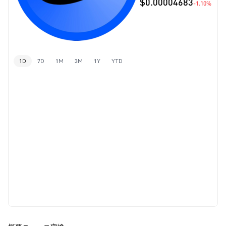
$0.00004683
-1.10%
1D
7D
1M
3M
1Y
YTD