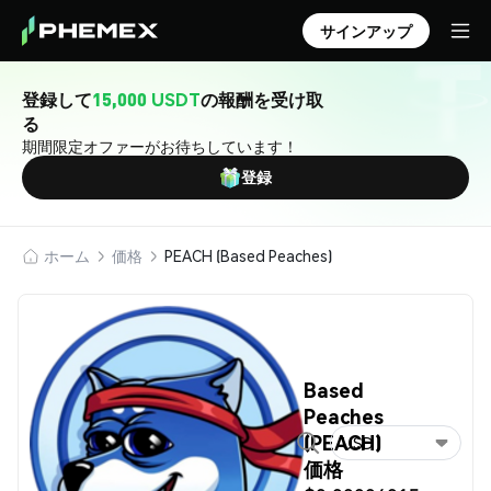
サインアップ
登録して
15,000 USDT
の報酬を受け取
る
期間限定オファーがお待ちしています！
登録
ホーム
価格
PEACH (Based Peaches)
Based
Peaches
(PEACH)
USD
価格