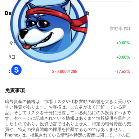
Based Peaches (PEACH) の価格変動
期間
金額変動
変動率 (%)
今日
+
$0.00
+0.00%
7日
+
$0.00
+0.00%
30日
$-0.00001288
-17.63%
免責事項
暗号資産の価格は、市場リスクや価格変動の影響を大きく受けや
すい性質があります。お客様は、ご自身がよく理解している商
品、そしてリスクを十分に把握している商品にのみ投資すべきで
す。本ページに記載されている情報はあくまで情報提供を目的と
したものであり、投資助言ではありません。特定の暗号資産の売
買や、特定の投資戦略の採用を推奨するものではありません。
Phemex は、掲載されている情報や特定の資産に関して、その正