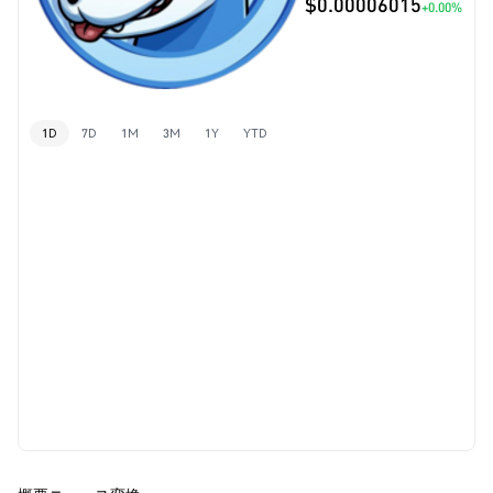
$0.00006015
+0.00%
1D
7D
1M
3M
1Y
YTD