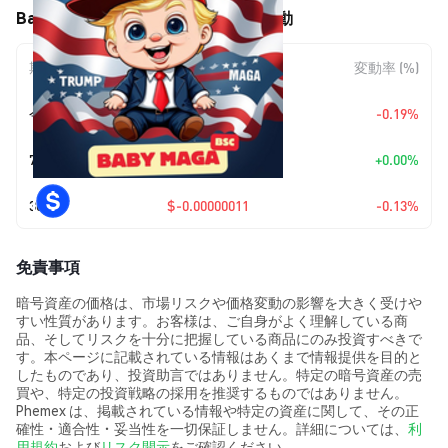
Baby Maga (BABYMAGA) の価格変動
期間
金額変動
変動率 (%)
今日
$-0.00000016
-0.19%
7日
+
$0.00
+0.00%
30日
$-0.00000011
-0.13%
免責事項
暗号資産の価格は、市場リスクや価格変動の影響を大きく受けや
すい性質があります。お客様は、ご自身がよく理解している商
品、そしてリスクを十分に把握している商品にのみ投資すべきで
す。本ページに記載されている情報はあくまで情報提供を目的と
したものであり、投資助言ではありません。特定の暗号資産の売
買や、特定の投資戦略の採用を推奨するものではありません。
Phemex は、掲載されている情報や特定の資産に関して、その正
確性・適合性・妥当性を一切保証しません。詳細については、
利
用規約
および
リスク開示
をご確認ください。