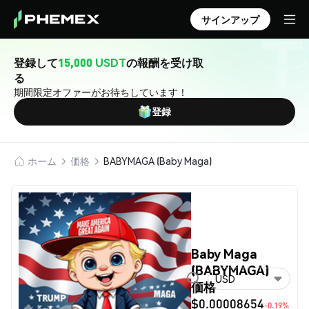
サインアップ
登録して
15,000 USDT
の報酬を受け取
る
期間限定オファーがお待ちしています！
登録
ホーム
価格
BABYMAGA (Baby Maga)
Baby Maga
(BABYMAGA)
USD
価格
$0.00008654
-0.19%