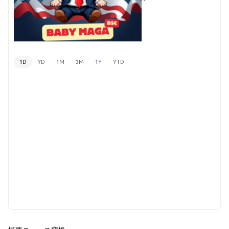
1D
7D
1M
3M
1Y
YTD