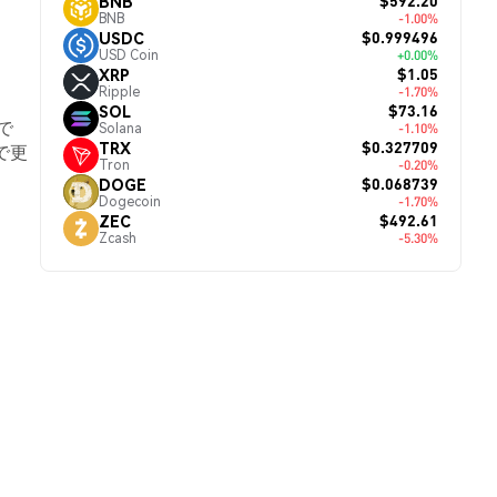
$592.20
BNB
BNB
-1.00%
$0.999496
USDC
USD Coin
+0.00%
$1.05
XRP
Ripple
-1.70%
$73.16
SOL
6で
Solana
-1.10%
$0.327709
TRX
で更
Tron
-0.20%
$0.068739
DOGE
Dogecoin
-1.70%
$492.61
ZEC
Zcash
-5.30%