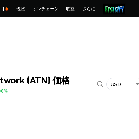
取引
現物
オンチェーン
収益
さらに
twork (ATN) 価格
USD
00%