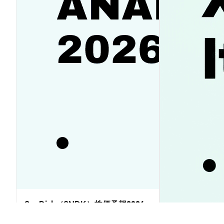
SanDisk（SNDK）株価予想2026-
2030｜反発か下落か徹底ガイド