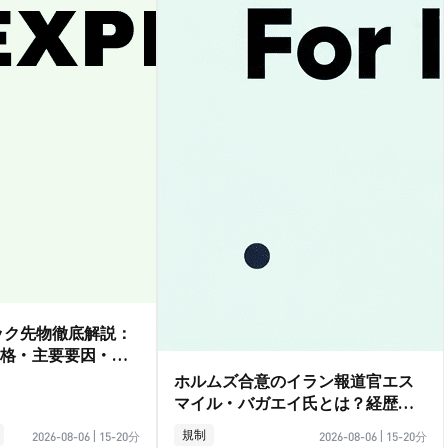
ダック先物徹底解説：
格・主要要因・取
ホルムズ合意のイラン報道官エス
マイル・バガエイ氏とは？経歴ガ
イド
規制
2026-08-06
|
15-20分
2026-08-06
|
15-20分