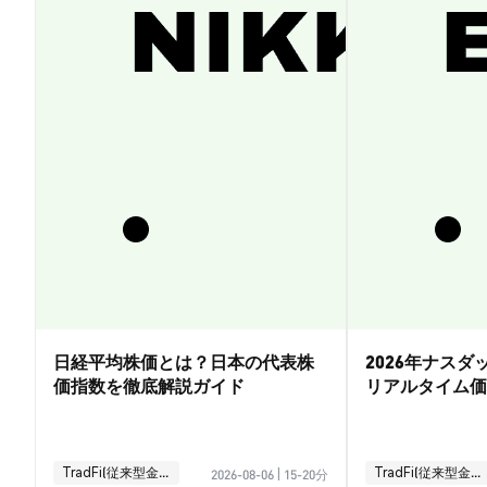
日経平均株価とは？日本の代表株
2026年ナス
価指数を徹底解説ガイド
リアルタイム価
引ガイド
TradFi(従来型金融)
TradFi(従来型金融)
2026-08-06
|
15-20分