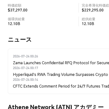
時価総額
完全希薄化時価総
$37,297.00
$229,295.00
循環供給量
総供給量
12.10B
12.10B
​​ニュース​​
2026-07-24 00:26
Zama Launches Confidential RFQ Protocol for Secure 
2026-07-24 00:17
Hyperliquid's RWA Trading Volume Surpasses Crypto
2026-07-24 00:14
CFTC Extends Comment Period for 24/7 Futures Trad
Athene Network (ATN) アカデミー