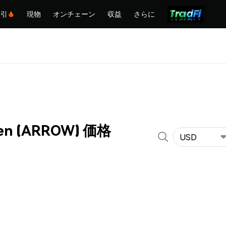
取引
現物
オンチェーン
収益
さらに
ken (ARROW) 価格
USD