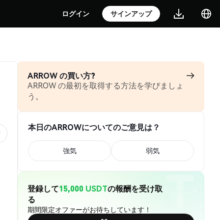
ログイン
サインアップ
ARROW の買い方?
ARROW の最初を取得する方法を学びましょ
う。
本日のARROWについてのご意見は？
強気
弱気
登録して
15,000 USDT
の報酬を受け取
る
期間限定オファーがお待ちしています！