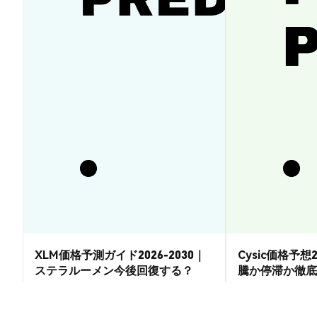
XLM価格予測ガイド2026-2030｜
Cysic価格予想2
ステラルーメン今後回復する？
騰か停滞か徹底
市場洞察
市場洞察
2026-08-07
|
15-20分