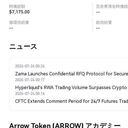
時価総額
完全希薄化時価総
$7,175.00
--
循環供給量
総供給量
--
--
​​ニュース​​
2026-07-24 00:26
Zama Launches Confidential RFQ Protocol for Secure 
2026-07-24 00:17
Hyperliquid's RWA Trading Volume Surpasses Crypto
2026-07-24 00:14
CFTC Extends Comment Period for 24/7 Futures Trad
Arrow Token (ARROW) アカデミー