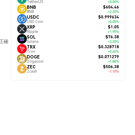
TetherUS
+0.00%
$604.46
BNB
BNB
+2.20%
$0.999634
USDC
USD Coin
+0.00%
$1.05
XRP
Ripple
+1.90%
。
$76.38
SOL
正確
Solana
+3.30%
$0.328718
TRX
Tron
+0.40%
$0.071279
DOGE
Dogecoin
+1.80%
$506.38
ZEC
Zcash
-1.10%