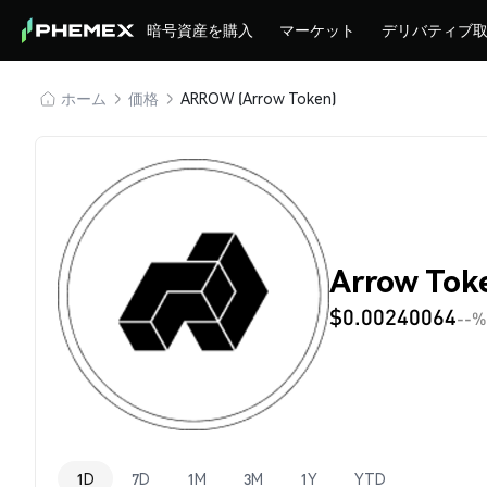
暗号資産を購入
マーケット
デリバティブ
ホーム
価格
ARROW (Arrow Token)
Arrow To
$0.00240064
--%
1D
7D
1M
3M
1Y
YTD