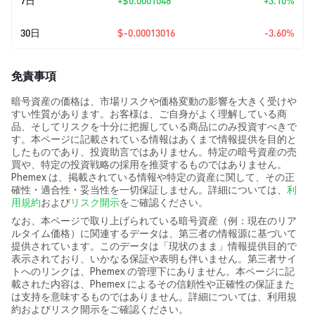
7日
+
$0.0001048
+3.10%
30日
$-0.00013016
-3.60%
免責事項
暗号資産の価格は、市場リスクや価格変動の影響を大きく受けや
すい性質があります。お客様は、ご自身がよく理解している商
品、そしてリスクを十分に把握している商品にのみ投資すべきで
す。本ページに記載されている情報はあくまで情報提供を目的と
したものであり、投資助言ではありません。特定の暗号資産の売
買や、特定の投資戦略の採用を推奨するものではありません。
Phemex は、掲載されている情報や特定の資産に関して、その正
確性・適合性・妥当性を一切保証しません。詳細については、
利
用規約
および
リスク開示
をご確認ください。
なお、本ページで取り上げられている暗号資産（例：現在のリア
ルタイム価格）に関連するデータは、第三者の情報源に基づいて
提供されています。このデータは「現状のまま」情報提供目的で
表示されており、いかなる保証や表明も伴いません。第三者サイ
トへのリンクは、Phemex の管理下にありません。本ページに記
載された内容は、Phemex によるその信頼性や正確性の保証また
は支持を意味するものではありません。詳細については、利用規
約およびリスク開示をご確認ください。