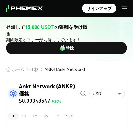
サインアップ
登録して
15,000 USDT
の報酬を受け取
る
期間限定オファーがお待ちしています！
登録
ホーム
価格
ANKR (Ankr Network)
Ankr Network (ANKR)
価格
USD
$0.00348547
+0.90%
1D
7D
1M
3M
1Y
YTD