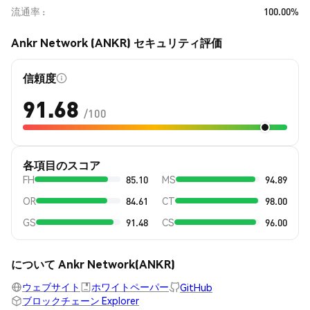
流通率
100.00%
Ankr Network (ANKR) セキュリティ評価
信頼度
91.68
/100
各項目のスコア
FH
85.10
MS
94.89
OR
84.61
CT
98.00
GS
91.48
CS
96.00
について Ankr Network(ANKR)
ウェブサイト
ホワイトペーパー
GitHub
ブロックチェーン Explorer