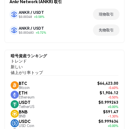
Ankr Network (ANKR) 取引
ANKR / USDT
現物取引
$0.00348
+0.58%
ANKR / USDT
先物取引
$0.003483
+0.72%
暗号資産ランキング
トレンド
新しい
値上がり率トップ
$64,423.00
BTC
Bitcoin
-0.60%
$1,906.12
ETH
Ethereum
-0.50%
$0.999263
USDT
TetherUS
+0.00%
$591.47
BNB
BNB
-1.30%
$0.999634
USDC
USD Coin
+0.00%