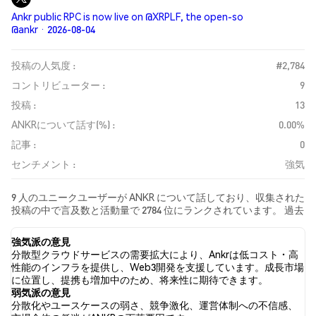
Ankr public RPC is now live on @XRPLF, the open-so
@ankr · 2026-08-04
投稿の人気度 :
#2,784
コントリビューター :
9
投稿 :
13
ANKRについて話す(%) :
0.00%
記事 :
0
センチメント :
強気
9 人のユニークユーザーが ANKR について話しており、収集された
投稿の中で言及数と活動量で 2784 位にランクされています。 過去
24時間で、すべてのソーシャルメディアにおける ANKR への感情
は 強気 でした。 最後に、ANKR に関するニュース記事が 0 件公開
強気派の意見
されました。 Twitterでは、15.38% のツイートが強気の感情を示
分散型クラウドサービスの需要拡大により、Ankrは低コスト・高
し、7.69% のツイートが弱気の感情を示しました。 76.92% のツイ
性能のインフラを提供し、Web3開発を支援しています。成長市場
ートは ANKR に対して中立的でした。 これらの感情分析は 13 件の
に位置し、提携も増加中のため、将来性に期待できます。
ツイートに基づいています。
弱気派の意見
分散化やユースケースの弱さ、競争激化、運営体制への不信感、