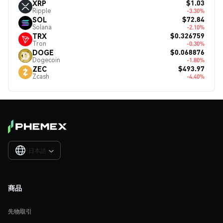
$1.03
XRP
Ripple
-3.30%
$72.84
SOL
Solana
-2.10%
$0.326759
TRX
Tron
-0.30%
$0.068876
DOGE
Dogecoin
-1.80%
$493.97
ZEC
Zcash
-4.40%
日本語

商品
先物取引