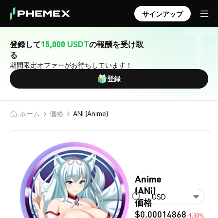
サインアップ
登録して
15,000 USDT
の報酬を受け取
る
期間限定オファーがお待ちしています！
登録
ホーム
価格
ANI (Anime)
Anime
(ANI)
USD
価格
$0.00014868
-1.50%