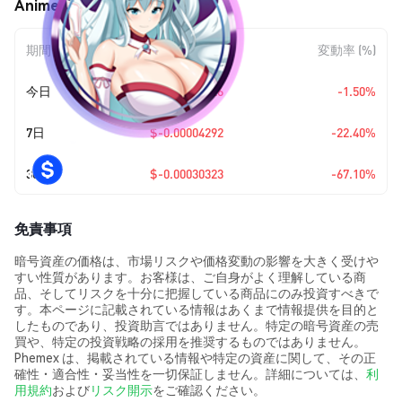
Anime (ANI) の価格変動
期間
金額変動
変動率 (%)
今日
$-0.00000226
-1.50%
7日
$-0.00004292
-22.40%
30日
$-0.00030323
-67.10%
免責事項
暗号資産の価格は、市場リスクや価格変動の影響を大きく受けや
すい性質があります。お客様は、ご自身がよく理解している商
品、そしてリスクを十分に把握している商品にのみ投資すべきで
す。本ページに記載されている情報はあくまで情報提供を目的と
したものであり、投資助言ではありません。特定の暗号資産の売
買や、特定の投資戦略の採用を推奨するものではありません。
Phemex は、掲載されている情報や特定の資産に関して、その正
確性・適合性・妥当性を一切保証しません。詳細については、
利
用規約
および
リスク開示
をご確認ください。