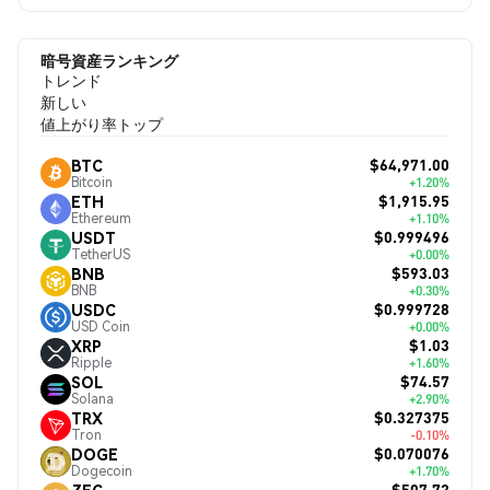
暗号資産ランキング
トレンド
新しい
値上がり率トップ
$64,971.00
BTC
Bitcoin
+1.20%
$1,915.95
ETH
Ethereum
+1.10%
$0.999496
USDT
TetherUS
+0.00%
$593.03
BNB
BNB
+0.30%
$0.999728
USDC
USD Coin
+0.00%
$1.03
XRP
Ripple
+1.60%
$74.57
SOL
Solana
+2.90%
$0.327375
TRX
Tron
-0.10%
$0.070076
DOGE
Dogecoin
+1.70%
$507.72
ZEC