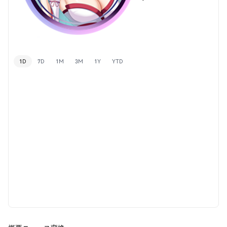
1D
7D
1M
3M
1Y
YTD