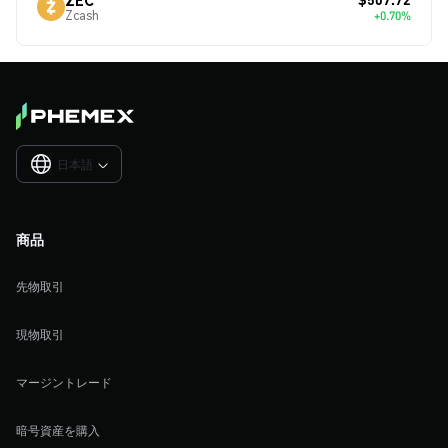
Zcash
+0.70%
日本語

商品
先物取引
現物取引
マージントレード
暗号資産を購入