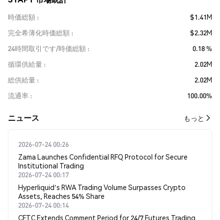
時価総額
$1.41M
完全希薄化時価総額
$2.32M
24時間取引です/時価総額
0.18 %
循環供給量
2.02M
総供給量
2.02M
流通率
100.00%
​​ニュース​​
もっと
2026-07-24 00:26
Zama Launches Confidential RFQ Protocol for Secure
Institutional Trading
2026-07-24 00:17
Hyperliquid's RWA Trading Volume Surpasses Crypto
Assets, Reaches 54% Share
2026-07-24 00:14
CFTC Extends Comment Period for 24/7 Futures Trading