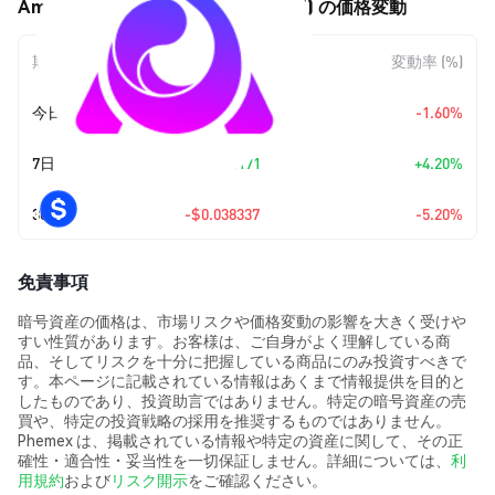
Amnis Staked Aptos Coin (STAPT) の価格変動
期間
金額変動
変動率 (%)
今日
-$0.011364
-1.60%
7日
+
$0.028171
+4.20%
30日
-$0.038337
-5.20%
免責事項
暗号資産の価格は、市場リスクや価格変動の影響を大きく受けや
すい性質があります。お客様は、ご自身がよく理解している商
品、そしてリスクを十分に把握している商品にのみ投資すべきで
す。本ページに記載されている情報はあくまで情報提供を目的と
したものであり、投資助言ではありません。特定の暗号資産の売
買や、特定の投資戦略の採用を推奨するものではありません。
Phemex は、掲載されている情報や特定の資産に関して、その正
確性・適合性・妥当性を一切保証しません。詳細については、
利
用規約
および
リスク開示
をご確認ください。