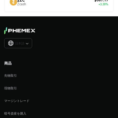
Zcash
+3.30%
日本語

商品
先物取引
現物取引
マージントレード
暗号資産を購入