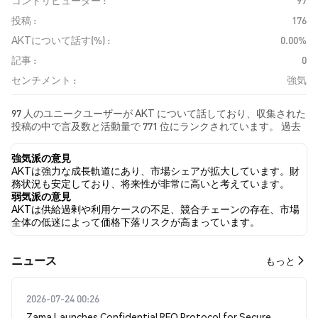
コントリビューター :
97
投稿 :
176
AKTについて話す(%) :
0.00%
記事 :
0
センチメント :
強気
97 人のユニークユーザーが AKT について話しており、収集された
投稿の中で言及数と活動量で 771 位にランクされています。 過去
24時間で、すべてのソーシャルメディアにおける AKT への感情は
強気 でした。 最後に、AKT に関するニュース記事が 0 件公開され
強気派の意見
ました。 Twitterでは、36.36% のツイートが強気の感情を示し、
AKTは強力な成長軌道にあり、市場シェアが拡大しています。財
4.55% のツイートが弱気の感情を示しました。 59.09% のツイート
務状況も安定しており、将来性が非常に高いと考えています。
は AKT に対して中立的でした。 これらの感情分析は 176 件のツイ
弱気派の意見
ートに基づいています。
AKTは供給過剰や利用ケースの不足、競合チェーンの存在、市場
全体の低迷によって価格下落リスクが高まっています。
​​ニュース​​
もっと
2026-07-24 00:26
Zama Launches Confidential RFQ Protocol for Secure