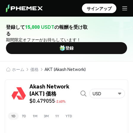
サインアップ
登録して
15,000 USDT
の報酬を受け取
る
期間限定オファーがお待ちしています！
登録
ホーム
価格
AKT (Akash Network)
Akash Network
(AKT) 価格
USD
$0.479055
-2.60%
1D
7D
1M
3M
1Y
YTD