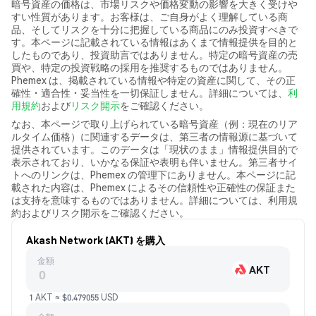
暗号資産の価格は、市場リスクや価格変動の影響を大きく受けや
すい性質があります。お客様は、ご自身がよく理解している商
品、そしてリスクを十分に把握している商品にのみ投資すべきで
す。本ページに記載されている情報はあくまで情報提供を目的と
したものであり、投資助言ではありません。特定の暗号資産の売
買や、特定の投資戦略の採用を推奨するものではありません。
Phemex は、掲載されている情報や特定の資産に関して、その正
確性・適合性・妥当性を一切保証しません。詳細については、
利
用規約
および
リスク開示
をご確認ください。
なお、本ページで取り上げられている暗号資産（例：現在のリア
ルタイム価格）に関連するデータは、第三者の情報源に基づいて
提供されています。このデータは「現状のまま」情報提供目的で
表示されており、いかなる保証や表明も伴いません。第三者サイ
トへのリンクは、Phemex の管理下にありません。本ページに記
載された内容は、Phemex によるその信頼性や正確性の保証また
は支持を意味するものではありません。詳細については、利用規
約およびリスク開示をご確認ください。
Akash Network (AKT) を購入
金額
AKT
1 AKT ≈ $0.479055 USD