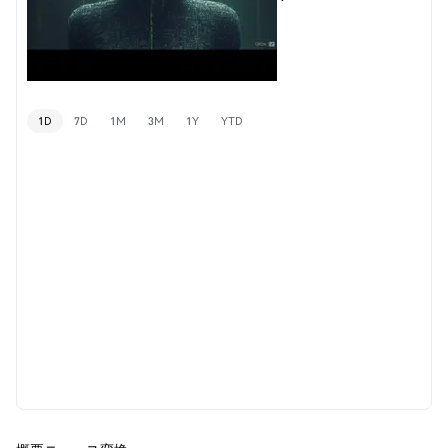
1D
7D
1M
3M
1Y
YTD