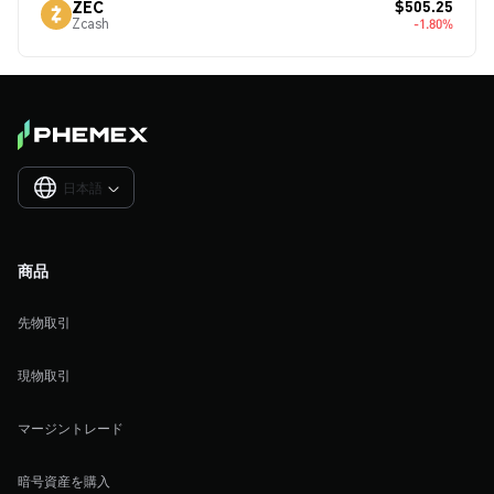
$505.25
ZEC
Zcash
-1.80%
日本語

商品
先物取引
現物取引
マージントレード
暗号資産を購入