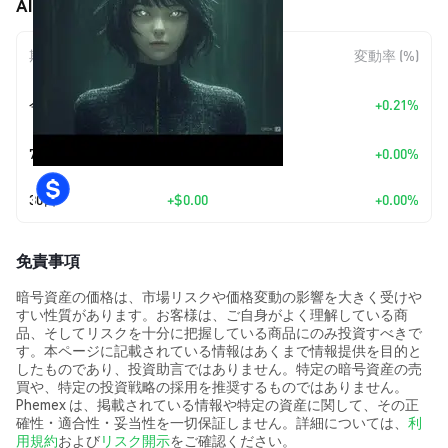
AIDA (AIDA) の価格変動
期間
金額変動
変動率 (%)
+
$0.0
1071
今日
+0.21%
7
7日
+
$0.00
+0.00%
30日
+
$0.00
+0.00%
免責事項
暗号資産の価格は、市場リスクや価格変動の影響を大きく受けや
すい性質があります。お客様は、ご自身がよく理解している商
品、そしてリスクを十分に把握している商品にのみ投資すべきで
す。本ページに記載されている情報はあくまで情報提供を目的と
したものであり、投資助言ではありません。特定の暗号資産の売
買や、特定の投資戦略の採用を推奨するものではありません。
Phemex は、掲載されている情報や特定の資産に関して、その正
確性・適合性・妥当性を一切保証しません。詳細については、
利
用規約
および
リスク開示
をご確認ください。