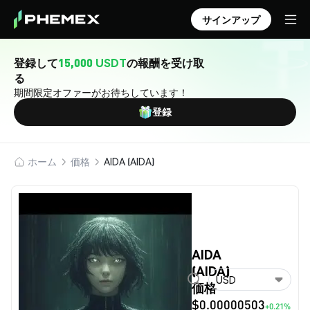
サインアップ
登録して
15,000 USDT
の報酬を受け取
る
期間限定オファーがお待ちしています！
登録
ホーム
価格
AIDA (AIDA)
AIDA
(AIDA)
USD
価格
$0.00000503
+0.21%