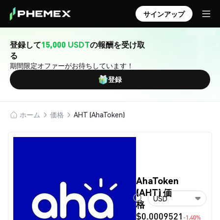
サインアップ
登録して
15,000 USDT
の報酬を受け取
る
期間限定オファーがお待ちしています！
登録
ホーム
価格
AHT (AhaToken)
AhaToken
(AHT) 価
USD
格
$0.0009521
-1.40%