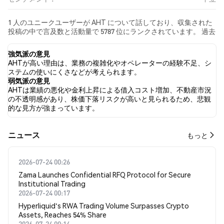
1 人のユニークユーザーが AHT について話しており、収集された
投稿の中で言及数と活動量で 5787 位にランクされています。 過去
24時間で、すべてのソーシャルメディアにおける AHT への感情は
中立 でした。 最後に、AHT に関するニュース記事が 0 件公開され
強気派の意見
ました。 Twitterでは、NaN% のツイートが強気の感情を示し、
AHTが高い理由は、業務の複雑化やオペレーターの経験不足、シ
NaN% のツイートが弱気の感情を示しました。 NaN% のツイート
ステムの使いにくさなどが考えられます。
は AHT に対して中立的でした。 これらの感情分析は 0 件のツイー
弱気派の意見
トに基づいています。
AHTは業績の悪化や金利上昇による借入コスト増加、不動産市況
の不透明感があり、株価下落リスクが高いと見られるため、悲観
的な見方が強まっています。
​​ニュース​​
もっと
2026-07-24 00:26
Zama Launches Confidential RFQ Protocol for Secure
Institutional Trading
2026-07-24 00:17
Hyperliquid's RWA Trading Volume Surpasses Crypto
Assets, Reaches 54% Share
2026-07-24 00:14