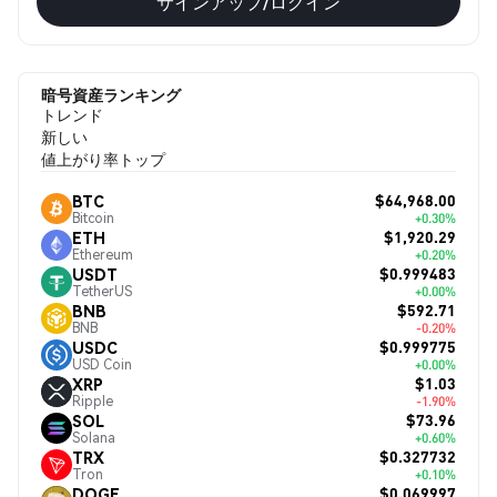
サインアップ/ログイン
暗号資産ランキング
トレンド
新しい
値上がり率トップ
$64,968.00
BTC
Bitcoin
+0.30%
$1,920.29
ETH
Ethereum
+0.20%
$0.999483
USDT
TetherUS
+0.00%
$592.71
BNB
BNB
-0.20%
$0.999775
USDC
USD Coin
+0.00%
$1.03
XRP
Ripple
-1.90%
$73.96
SOL
Solana
+0.60%
$0.327732
TRX
Tron
+0.10%
$0.069997
DOGE