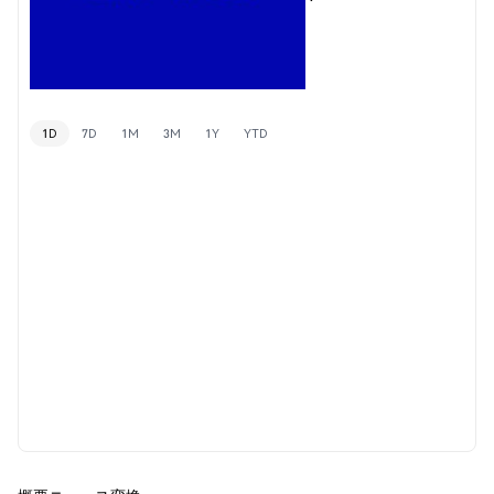
1D
7D
1M
3M
1Y
YTD