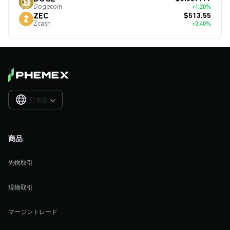
Dogecoin
+1.20%
$513.55
ZEC
Zcash
+3.40%
日本語

商品
先物取引
現物取引
マージントレード