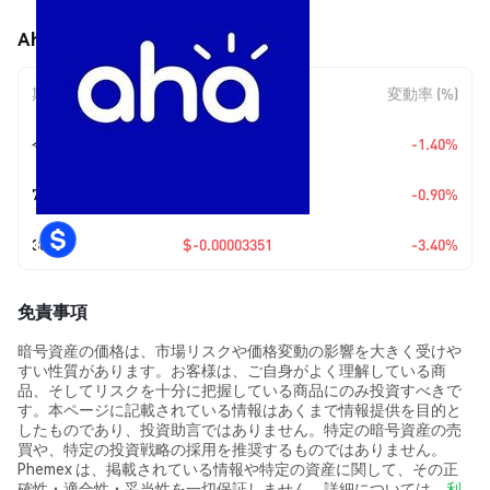
AhaToken (AHT) の価格変動
期間
金額変動
変動率 (%)
今日
$-0.00001352
-1.40%
7日
$-0.00000865
-0.90%
30日
$-0.00003351
-3.40%
免責事項
暗号資産の価格は、市場リスクや価格変動の影響を大きく受けや
すい性質があります。お客様は、ご自身がよく理解している商
品、そしてリスクを十分に把握している商品にのみ投資すべきで
す。本ページに記載されている情報はあくまで情報提供を目的と
したものであり、投資助言ではありません。特定の暗号資産の売
買や、特定の投資戦略の採用を推奨するものではありません。
Phemex は、掲載されている情報や特定の資産に関して、その正
確性・適合性・妥当性を一切保証しません。詳細については、
利