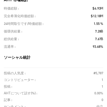
時価総額
$6.93M
完全希薄化時価総額
$12.18M
24時間取引です/時価総額
1.55 %
循環供給量
7.28B
総供給量
7.67B
流通率
93.68%
ソーシャル統計
投稿の人気度 :
#5,787
コントリビューター :
1
投稿 :
1
AHTについて話す(%) :
0.00%
記事 :
0
センチメント :
中立