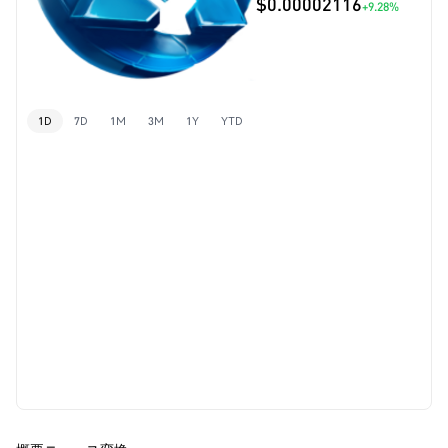
$0.00002116
+9.28%
1D
7D
1M
3M
1Y
YTD