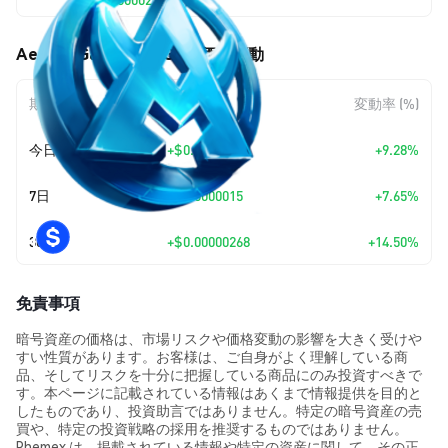
Aether Games (AEG) の価格変動
期間
金額変動
変動率 (%)
今日
+
$0.0000018
+9.28%
7日
+
$0.0000015
+7.65%
30日
+
$0.00000268
+14.50%
免責事項
暗号資産の価格は、市場リスクや価格変動の影響を大きく受けや
すい性質があります。お客様は、ご自身がよく理解している商
品、そしてリスクを十分に把握している商品にのみ投資すべきで
す。本ページに記載されている情報はあくまで情報提供を目的と
したものであり、投資助言ではありません。特定の暗号資産の売
買や、特定の投資戦略の採用を推奨するものではありません。
Phemex は、掲載されている情報や特定の資産に関して、その正