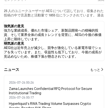
25 人のユニークユーザーが AEG について話しており、収集された
投稿の中で言及数と活動量で 1855 位にランクされています。 過去
24時間で、すべてのソーシャルメディアにおける AEG への感情は
強気 でした。 最後に、AEG に関するニュース記事が 0 件公開され
強気派の意見
ました。 Twitterでは、42.42% のツイートが強気の感情を示し、
強力な業績成長、優れた市場シェア、新製品開発への積極的投
0.00% のツイートが弱気の感情を示しました。 57.58% のツイート
資、そして業界全体の成長トレンドを背景に、AEGの今後の株価
は AEG に対して中立的でした。 これらの感情分析は 33 件のツイ
上昇に期待しています。
ートに基づいています。
弱気派の意見
AEG社は近年売上が減少し、競争が激化している家電市場でシェ
アを失っています。また、収益性も低下しており、今後の成長が
見込めないため、株価下落が懸念されています。
​​ニュース​​
もっと
2026-07-24 00:26
Zama Launches Confidential RFQ Protocol for Secure
Institutional Trading
2026-07-24 00:17
Hyperliquid's RWA Trading Volume Surpasses Crypto
Assets, Reaches 54% Share