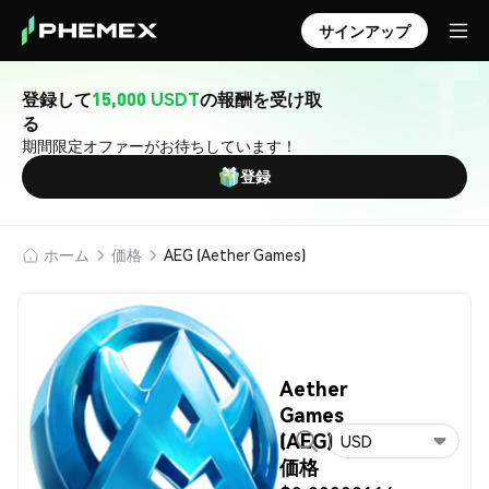
サインアップ
登録して
15,000 USDT
の報酬を受け取
る
期間限定オファーがお待ちしています！
登録
ホーム
価格
AEG (Aether Games)
Aether
Games
(AEG)
USD
価格