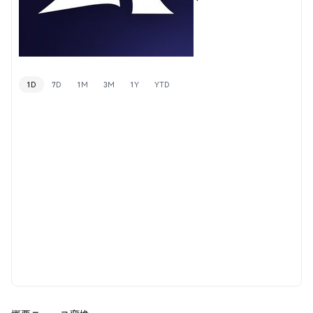
1D
7D
1M
3M
1Y
YTD