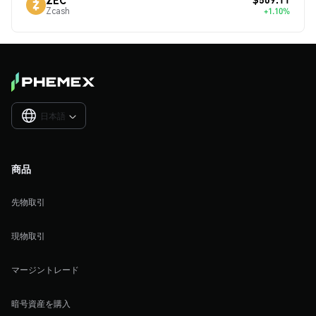
Zcash
+1.10%
日本語

商品
先物取引
現物取引
マージントレード
暗号資産を購入