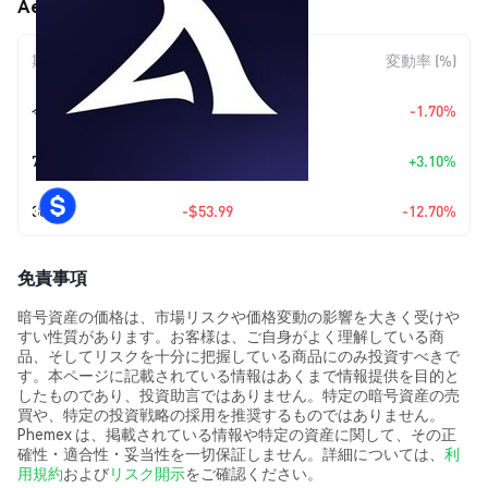
Aelin (AELIN) の価格変動
期間
金額変動
変動率 (%)
今日
-$6.42
-1.70%
7日
+
$11.16
+3.10%
30日
-$53.99
-12.70%
免責事項
暗号資産の価格は、市場リスクや価格変動の影響を大きく受けや
すい性質があります。お客様は、ご自身がよく理解している商
品、そしてリスクを十分に把握している商品にのみ投資すべきで
す。本ページに記載されている情報はあくまで情報提供を目的と
したものであり、投資助言ではありません。特定の暗号資産の売
買や、特定の投資戦略の採用を推奨するものではありません。
Phemex は、掲載されている情報や特定の資産に関して、その正
確性・適合性・妥当性を一切保証しません。詳細については、
利
用規約
および
リスク開示
をご確認ください。