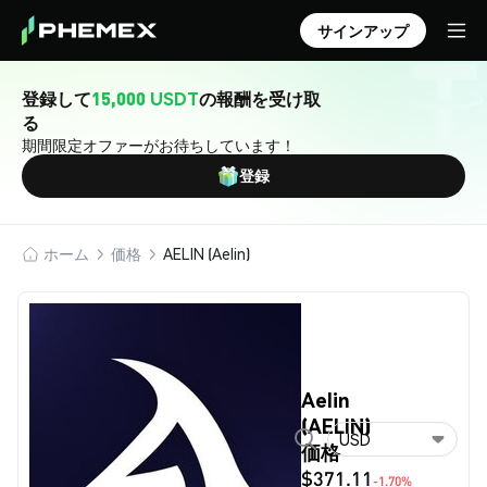
サインアップ
登録して
15,000 USDT
の報酬を受け取
る
期間限定オファーがお待ちしています！
登録
ホーム
価格
AELIN (Aelin)
Aelin
(AELIN)
USD
価格
$371.11
-1.70%