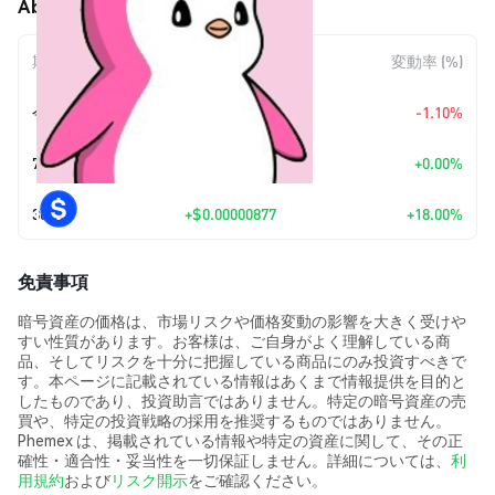
Absters Girl (ABBY) の価格変動
期間
金額変動
変動率 (%)
今日
$-0.00000064
-1.10%
7日
+
$0.00
+0.00%
30日
+
$0.00000877
+18.00%
免責事項
暗号資産の価格は、市場リスクや価格変動の影響を大きく受けや
すい性質があります。お客様は、ご自身がよく理解している商
品、そしてリスクを十分に把握している商品にのみ投資すべきで
す。本ページに記載されている情報はあくまで情報提供を目的と
したものであり、投資助言ではありません。特定の暗号資産の売
買や、特定の投資戦略の採用を推奨するものではありません。
Phemex は、掲載されている情報や特定の資産に関して、その正
確性・適合性・妥当性を一切保証しません。詳細については、
利
用規約
および
リスク開示
をご確認ください。