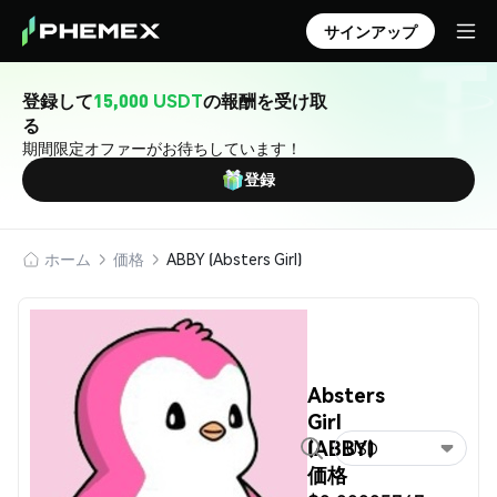
サインアップ
登録して
15,000 USDT
の報酬を受け取
る
期間限定オファーがお待ちしています！
登録
ホーム
価格
ABBY (Absters Girl)
Absters
Girl
(ABBY)
USD
価格