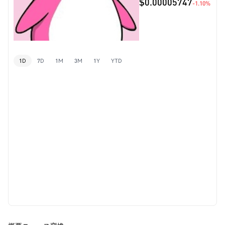
$0.00005747
-1.10%
1D
7D
1M
3M
1Y
YTD