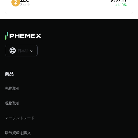
Zcash
+1.10%
日本語

商品
先物取引
現物取引
マージントレード
暗号資産を購入