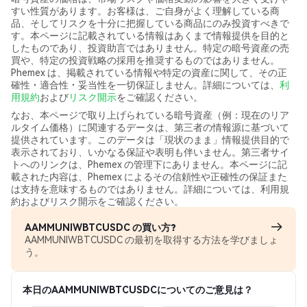
すい性質があります。お客様は、ご自身がよく理解している商
品、そしてリスクを十分に把握している商品にのみ投資すべきで
す。本ページに記載されている情報はあくまで情報提供を目的と
したものであり、投資助言ではありません。特定の暗号資産の売
買や、特定の投資戦略の採用を推奨するものではありません。
Phemex は、掲載されている情報や特定の資産に関して、その正
確性・適合性・妥当性を一切保証しません。詳細については、
利
用規約
および
リスク開示
をご確認ください。
なお、本ページで取り上げられている暗号資産（例：現在のリア
ルタイム価格）に関連するデータは、第三者の情報源に基づいて
提供されています。このデータは「現状のまま」情報提供目的で
表示されており、いかなる保証や表明も伴いません。第三者サイ
トへのリンクは、Phemex の管理下にありません。本ページに記
載された内容は、Phemex によるその信頼性や正確性の保証また
は支持を意味するものではありません。詳細については、利用規
約およびリスク開示をご確認ください。
AAMMUNIWBTCUSDC の買い方?
AAMMUNIWBTCUSDC の最初を取得する方法を学びましょ
う。
本日のAAMMUNIWBTCUSDCについてのご意見は？