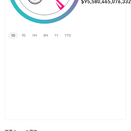
$95,580,465,076,332
1D
7D
1M
3M
1Y
YTD