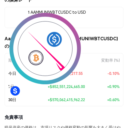
1 AAMMUNIWBTCUSDC to USD
$95,580,465,076,332.00
Aave AMM UniWBTCUSDC (AAMMUNIWBTCUSDC)
の価格変動
期間
金額変動
変動率 (%)
今日
-$95,676,141,217.55
-0.10%
7日
+
$852,551,224,665.00
+0.90%
30日
+
$570,062,415,962.22
+0.60%
免責事項
暗号資産の価格は、市場リスクや価格変動の影響を大きく受けや