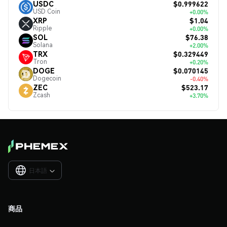
$0.999622
USDC
USD Coin
+0.00%
$1.04
XRP
Ripple
+0.00%
$76.38
SOL
Solana
+2.00%
$0.329449
TRX
Tron
+0.20%
$0.070145
DOGE
Dogecoin
-0.40%
$523.17
ZEC
Zcash
+3.70%
日本語

商品