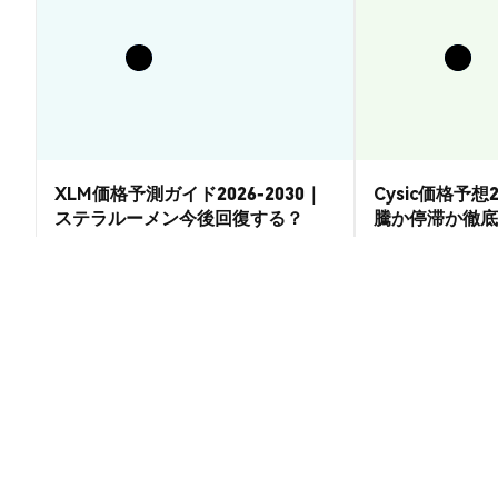
XLM価格予測ガイド2026-2030｜
Cysic価格予想2
ステラルーメン今後回復する？
騰か停滞か徹底
市場洞察
市場洞察
2026-08-07
|
15-20分
The 369 code (369) の換算レート
1 369 to U