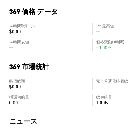
369 価格 データ
24時間取引です
1年最高値
$0.00
--
24時間安値
価格変動(1時間)
--
+0.00%
369 市場統計
時価総額
完全希薄化時価総
$0.00
--
循環供給量
総供給量
0.00
1.00B
​​ニュース​​