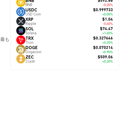
$592.86
BNB
BNB
-0.20%
$0.999733
USDC
USD Coin
+0.00%
$1.04
XRP
Ripple
-0.60%
$74.47
SOL
。
Solana
+1.60%
$0.327646
TRX
、最も
Tron
+0.20%
$0.070214
DOGE
Dogecoin
+0.90%
$509.06
ZEC
Zcash
+0.20%