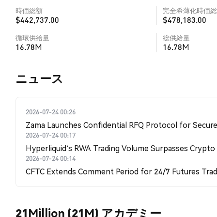
時価総額
完全希薄化時価総
$442,737.00
$478,183.00
循環供給量
総供給量
16.78M
16.78M
​​ニュース​​
2026-07-24 00:26
Zama Launches Confidential RFQ Protocol for Secure 
2026-07-24 00:17
Hyperliquid's RWA Trading Volume Surpasses Crypto
2026-07-24 00:14
CFTC Extends Comment Period for 24/7 Futures Trad
21Million (21M) アカデミー