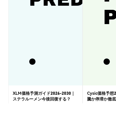
XLM価格予測ガイド2026-2030｜
Cysic価格予想2
ステラルーメン今後回復する？
騰か停滞か徹底
市場洞察
市場洞察
2026-08-07
|
15-20分