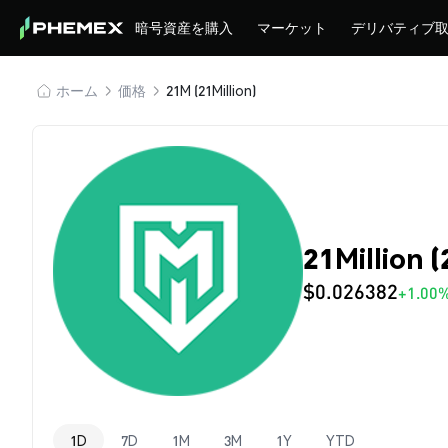
暗号資産を購入
マーケット
デリバティブ
ホーム
価格
21M (21Million)
21Million
$0.026382
+1.00
1D
7D
1M
3M
1Y
YTD