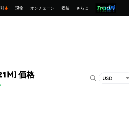
取引
現物
オンチェーン
収益
さらに
 (21M) 価格
USD
%