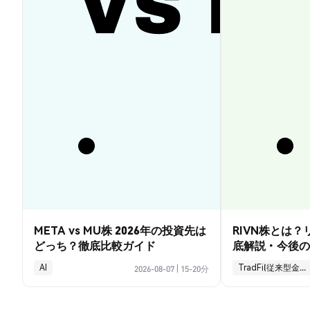
META vs MU株 2026年の投資先は
RIVN株とは
どっち？徹底比較ガイド
底解説・今後の
AI
TradFi(従来型金融)
2026-08-07
|
15-20分