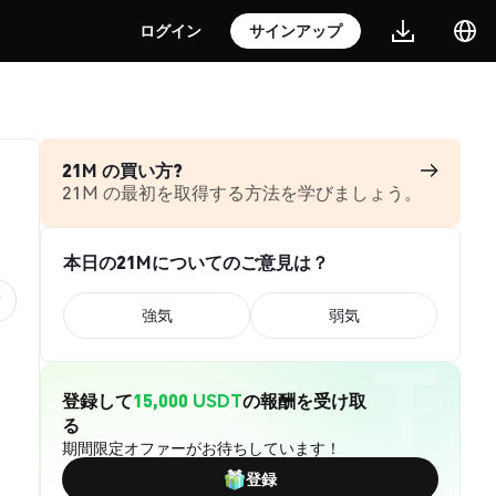
ログイン
サインアップ
21M の買い方?
21M の最初を取得する方法を学びましょう。
本日の21Mについてのご意見は？
強気
弱気
登録して
15,000 USDT
の報酬を受け取
る
期間限定オファーがお待ちしています！
登録