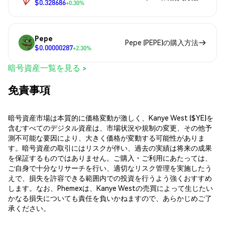
$0.328686
+0.30%
Pepe
Pepe (PEPE)の購入方法
$0.00000287
+2.30%
暗号資産一覧を見る >
免責事項
暗号資産市場は本質的に価格変動が激しく、Kanye West ($YE)を
含むすべてのデジタル資産は、市場状況や規制の変更、その他予
測不可能な要因により、大きく価格が変動する可能性がありま
す。暗号資産の取引にはリスクが伴い、過去の実績は将来の成果
を保証するものではありません。ご購入・ご利用にあたっては、
ご自身で十分なリサーチを行い、適切なリスク管理を実施したう
えで、損失を許容できる範囲内での投資を行うよう強くおすすめ
します。なお、Phemexは、Kanye Westの売買によって生じたい
かなる損失についても責任を負いかねますので、あらかじめご了
承ください。