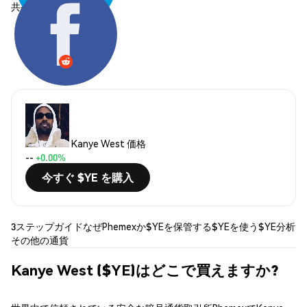
共有する:
Kanye West 価格
--
+0.00%
今すぐ $YE を購入
3ステップガイド
なぜPhemexか
$YEを保管する
$YEを使う
$YE分析
その他の通貨
Kanye West ($YE)はどこで買えますか?