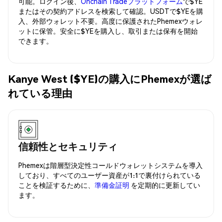
可能。ログイン後、
Onchain Tradeプラットフォーム
で$YE
またはその契約アドレスを検索して確認。USDTで$YEを購
入、外部ウォレット不要。高度に保護されたPhemexウォレ
ットに保管。安全に$YEを購入し、取引または保有を開始
できます。
Kanye West ($YE)の購入にPhemexが選ば
れている理由
信頼性とセキュリティ
Phemexは階層型決定性コールドウォレットシステムを導入
しており、すべてのユーザー資産が1:1で裏付けられている
ことを検証するために、
準備金証明
を定期的に更新してい
ます。