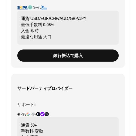
通貨
USD/EUR/CHF/AUD/GBP/JPY
最低手数料
0.08%
入金
即時
最適な用途
大口
銀行振込で購入
サードパーティプロバイダー
サポート:
通貨
50+
手数料
変動