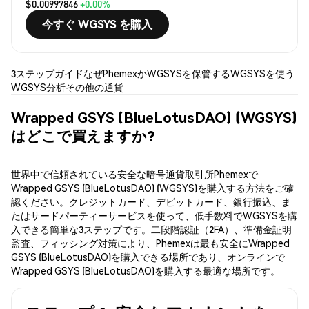
$0.00997846
+0.00%
今すぐ WGSYS を購入
3ステップガイド
なぜPhemexか
WGSYSを保管する
WGSYSを使う
WGSYS分析
その他の通貨
Wrapped GSYS (BlueLotusDAO) (WGSYS)
はどこで買えますか?
世界中で信頼されている安全な暗号通貨取引所Phemexで
Wrapped GSYS (BlueLotusDAO) (WGSYS)を購入する方法をご確
認ください。クレジットカード、デビットカード、銀行振込、ま
たはサードパーティーサービスを使って、低手数料でWGSYSを購
入できる簡単な3ステップです。二段階認証（2FA）、準備金証明
監査、フィッシング対策により、Phemexは最も安全にWrapped
GSYS (BlueLotusDAO)を購入できる場所であり、オンラインで
Wrapped GSYS (BlueLotusDAO)を購入する最適な場所です。