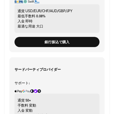
通貨
USD/EUR/CHF/AUD/GBP/JPY
最低手数料
0.08%
入金
即時
最適な用途
大口
銀行振込で購入
サードパーティプロバイダー
サポート:
通貨
50+
手数料
変動
入金
変動