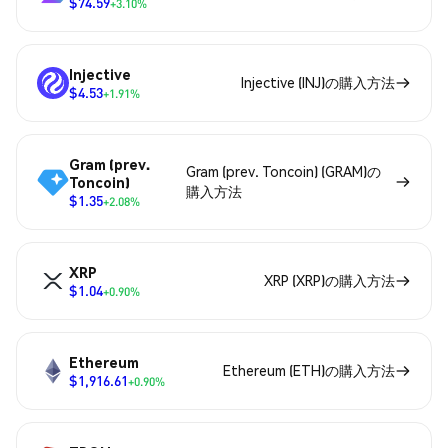
$74.59
+3.10%
Injective
Injective (INJ)の購入方法
$4.53
+1.91%
Gram (prev.
Gram (prev. Toncoin) (GRAM)の
Toncoin)
購入方法
$1.35
+2.08%
XRP
XRP (XRP)の購入方法
$1.04
+0.90%
Ethereum
Ethereum (ETH)の購入方法
$1,916.61
+0.90%