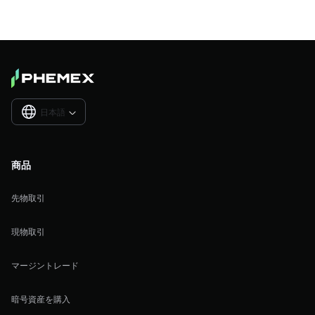
日本語

商品
先物取引
現物取引
マージントレード
暗号資産を購入