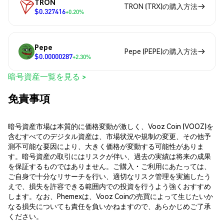
TRON
TRON (TRX)の購入方法
$0.327416
+0.20%
Pepe
Pepe (PEPE)の購入方法
$0.00000287
+2.30%
暗号資産一覧を見る >
免責事項
暗号資産市場は本質的に価格変動が激しく、Vooz Coin (VOOZ)を
含むすべてのデジタル資産は、市場状況や規制の変更、その他予
測不可能な要因により、大きく価格が変動する可能性がありま
す。暗号資産の取引にはリスクが伴い、過去の実績は将来の成果
を保証するものではありません。ご購入・ご利用にあたっては、
ご自身で十分なリサーチを行い、適切なリスク管理を実施したう
えで、損失を許容できる範囲内での投資を行うよう強くおすすめ
します。なお、Phemexは、Vooz Coinの売買によって生じたいか
なる損失についても責任を負いかねますので、あらかじめご了承
ください。