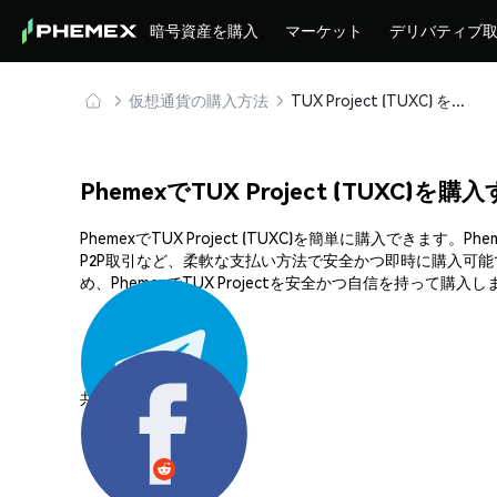
暗号資産を購入
マーケット
デリバティブ
仮想通貨の購入方法
TUX Project (TUXC) を安全に購入・保管
PhemexでTUX Project (TUXC)を
PhemexでTUX Project (TUXC)を簡単に購入
P2P取引など、柔軟な支払い方法で安全かつ即時に購入可
め、PhemexでTUX Projectを安全かつ自信を持って購入
共有する: