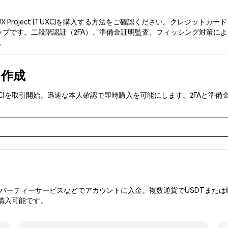
X Project (TUXC)を購入する方法をご確認ください。クレジッ
です。二段階認証（2FA）、準備金証明監査、フィッシング対策により、Ph
。
を作成
ct (TUXC)を取引開始。迅速な本人確認で即時購入を可能にします。2F
ーティーサービスなどでアカウントに入金。複数通貨でUSDTまたは暗
購入可能です。