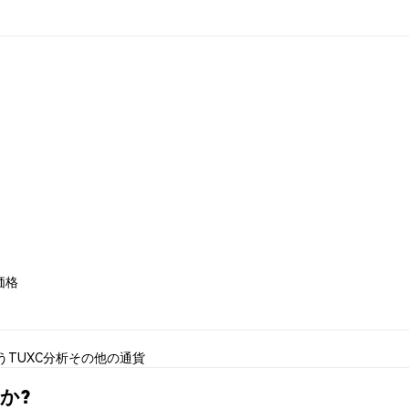
 価格
う
TUXC分析
その他の通貨
すか?