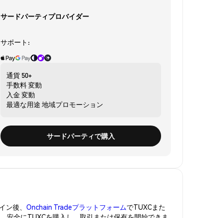
サードパーティプロバイダー
サポート:
通貨
50+
手数料
変動
入金
変動
最適な用途
地域プロモーション
サードパーティで購入
イン後、
Onchain Tradeプラットフォーム
でTUXCまた
管。安全にTUXCを購入し、取引または保有を開始できま