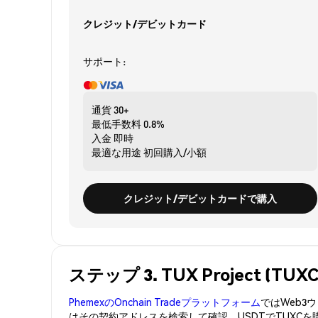
クレジット/デビットカード
サポート:
通貨
30+
最低手数料
0.8%
入金
即時
最適な用途
初回購入/小額
クレジット/デビットカードで購入
ステップ 3. TUX Project (
PhemexのOnchain Tradeプラットフォーム
ではWeb
はその契約アドレスを検索して確認。USDTでTUXC