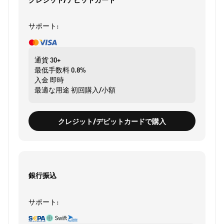
サポート:
通貨
30+
最低手数料
0.8%
入金
即時
最適な用途
初回購入/小額
クレジット/デビットカードで購入
銀行振込
サポート: