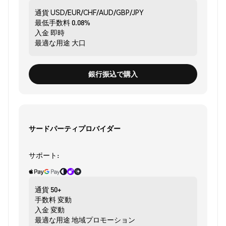
通貨
USD/EUR/CHF/AUD/GBP/JPY
最低手数料
0.08%
入金
即時
最適な用途
大口
銀行振込で購入
サードパーティプロバイダー
サポート:
通貨
50+
手数料
変動
入金
変動
最適な用途
地域プロモーション