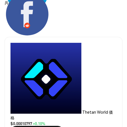
共有する:
Thetan World 価
格
$0.00010797
+0.10%