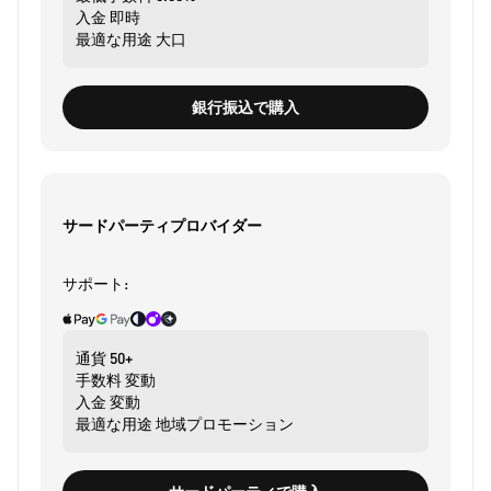
入金
即時
最適な用途
大口
銀行振込で購入
サードパーティプロバイダー
サポート:
通貨
50+
手数料
変動
入金
変動
最適な用途
地域プロモーション