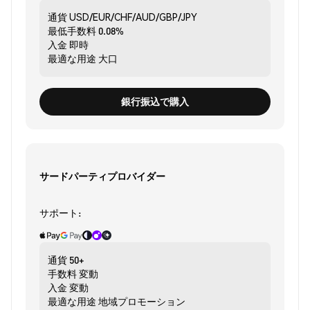
通貨
USD/EUR/CHF/AUD/GBP/JPY
最低手数料
0.08%
入金
即時
最適な用途
大口
銀行振込で購入
サードパーティプロバイダー
サポート:
通貨
50+
手数料
変動
入金
変動
最適な用途
地域プロモーション