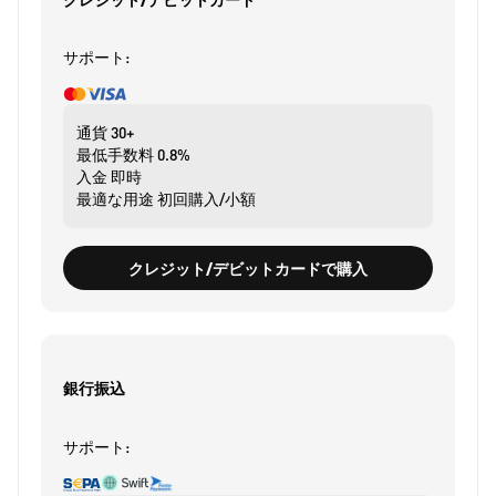
サポート:
通貨
30+
最低手数料
0.8%
入金
即時
最適な用途
初回購入/小額
クレジット/デビットカードで購入
銀行振込
サポート: