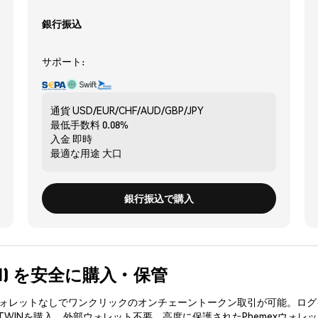
銀行振込
サポート:
通貨
USD/EUR/CHF/AUD/GBP/JPY
最低手数料
0.08%
入金
即時
最適な用途
大口
銀行振込で購入
TWIN) を安全に購入・保管
3ウォレットなしでワンクリックのオンチェーントークン取引が可能。ログ
TWINを購入、外部ウォレット不要。高度に保護されたPhemexウォレ