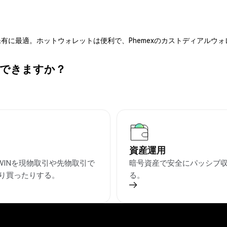
有に最適。ホットウォレットは便利で、Phemexのカストディアルウ
何ができますか？
資産運用
TWINを現物取引や先物取引で
暗号資産で安全にパッシブ
り買ったりする。
る。