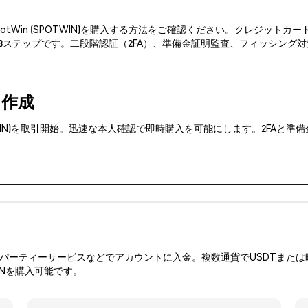
potWin (SPOTWIN)を購入する方法をご確認ください。クレジッ
3ステップです。二段階認証（2FA）、準備金証明監査、フィッシング対策に
。
を作成
SPOTWIN)を取引開始。迅速な本人確認で即時購入を可能にします。2F
ーティーサービスなどでアカウントに入金。複数通貨でUSDTまたは暗
INを購入可能です。