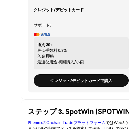
クレジット/デビットカード
サポート:
通貨
30+
最低手数料
0.8%
入金
即時
最適な用途
初回購入/小額
クレジット/デビットカードで購入
ステップ 3. SpotWin (SPO
PhemexのOnchain Tradeプラットフォーム
ではWeb
またはその契約アドレスを検索して確認。USDTでSPO