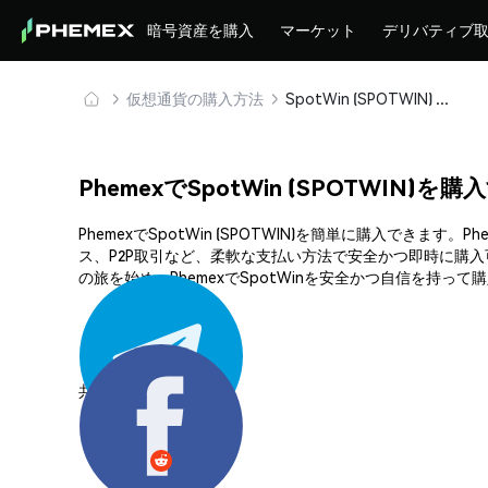
暗号資産を購入
マーケット
デリバティブ
仮想通貨の購入方法
SpotWin (SPOTWIN) を安全に購入・保管
PhemexでSpotWin (SPOTWIN)を
PhemexでSpotWin (SPOTWIN)を簡単に購入
ス、P2P取引など、柔軟な支払い方法で安全かつ即時に購入
の旅を始め、PhemexでSpotWinを安全かつ自信を持って
共有する: