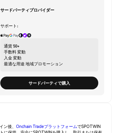
サードパーティプロバイダー
サポート:
通貨
50+
手数料
変動
入金
変動
最適な用途
地域プロモーション
サードパーティで購入
イン後、
Onchain Tradeプラットフォーム
でSPOTWIN
ットに保管。安全にSPOTWINを購入し、取引または保有