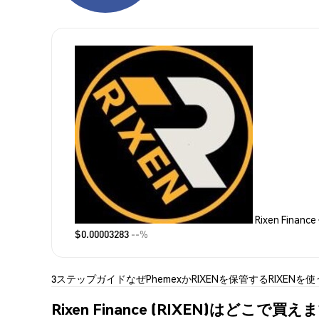
Rixen Financ
$0.00003283
--%
3ステップガイド
なぜPhemexか
RIXENを保管する
RIXENを使
Rixen Finance (RIXEN)はどこで買え