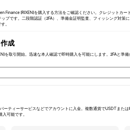
en Finance (RIXEN)を購入する方法をご確認ください。クレジ
プです。二段階認証（2FA）、準備金証明監査、フィッシング対策により、Ph
です。
を作成
nce (RIXEN)を取引開始。迅速な本人確認で即時購入を可能にします。2
ーティーサービスなどでアカウントに入金。複数通貨でUSDTまたは暗
を購入可能です。