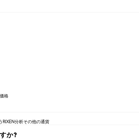
e 価格
う
RIXEN分析
その他の通貨
ますか?