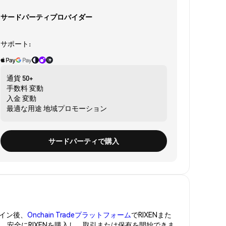
サードパーティプロバイダー
サポート:
通貨
50+
手数料
変動
入金
変動
最適な用途
地域プロモーション
サードパーティで購入
イン後、
Onchain Tradeプラットフォーム
でRIXENまた
管。安全にRIXENを購入し、取引または保有を開始できま