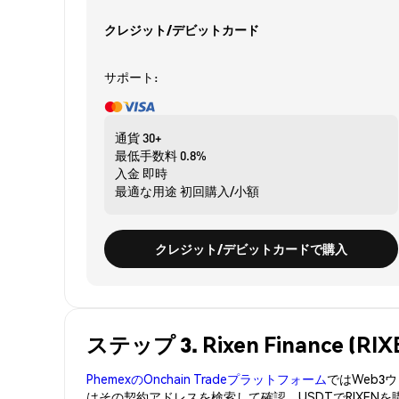
クレジット/デビットカード
サポート:
通貨
30+
最低手数料
0.8%
入金
即時
最適な用途
初回購入/小額
クレジット/デビットカードで購入
ステップ 3. Rixen Finance 
PhemexのOnchain Tradeプラットフォーム
ではWeb
はその契約アドレスを検索して確認。USDTでRIXEN