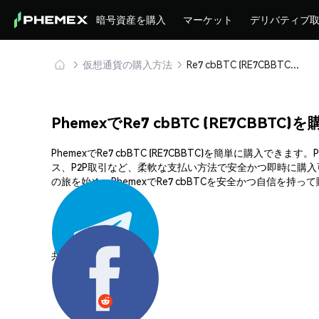
暗号資産を購入
マーケット
デリバティブ
仮想通貨の購入方法
Re7 cbBTC (RE7CBBTC) を安全に購入・保管
PhemexでRe7 cbBTC (RE7CBBTC
PhemexでRe7 cbBTC (RE7CBBTC)を簡単に
ス、P2P取引など、柔軟な支払い方法で安全かつ即時に購入
の旅を始め、PhemexでRe7 cbBTCを安全かつ自信を持
共有する: