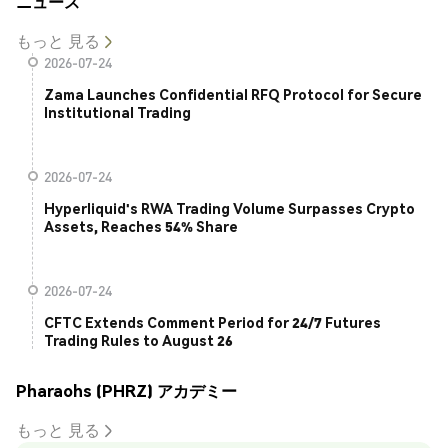
ニュース
もっと 見る
2026-07-24
Zama Launches Confidential RFQ Protocol for Secure
Institutional Trading
2026-07-24
Hyperliquid's RWA Trading Volume Surpasses Crypto
Assets, Reaches 54% Share
2026-07-24
CFTC Extends Comment Period for 24/7 Futures
Trading Rules to August 26
Pharaohs (PHRZ) アカデミー
もっと 見る