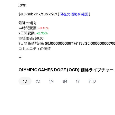
現在
$0.0<sub>11</sub>9287
(
現在の価格を確認
)
最近の傾向
24時間変動:
-0.40%
7日間変動:
+2.95%
市場価値:
$0.00
7日間高値/安値: $
0.000000000009474193
/ $
0.0000000000090
コミュニティの感情
--
OLYMPIC GAMES DOGE (OGD) 価格ライブチャー
1D
7D
1M
3M
1Y
YTD