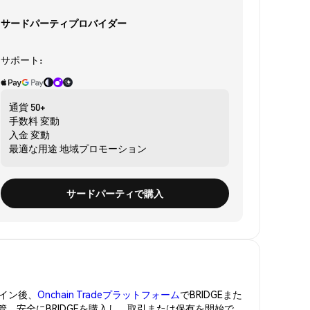
サードパーティプロバイダー
サポート:
通貨
50+
手数料
変動
入金
変動
最適な用途
地域プロモーション
サードパーティで購入
イン後、
Onchain Tradeプラットフォーム
でBRIDGEまた
管。安全にBRIDGEを購入し、取引または保有を開始で