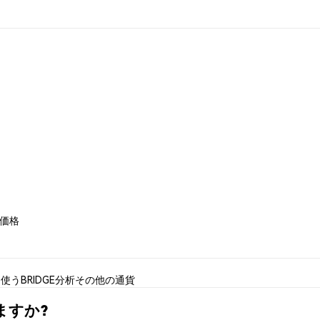
e 価格
を使う
BRIDGE分析
その他の通貨
えますか?