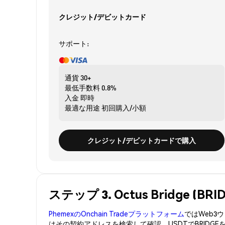
クレジット/デビットカード
サポート:
通貨
30+
最低手数料
0.8%
入金
即時
最適な用途
初回購入/小額
クレジット/デビットカードで購入
ステップ 3. Octus Bridge (
PhemexのOnchain Tradeプラットフォーム
ではWeb
はその契約アドレスを検索して確認。USDTでBRIDG