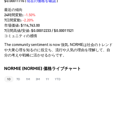
$0.00011776
(
現在の価格を確認
)
最近の傾向
24時間変動:
-1.50%
7日間変動:
-2.20%
市場価値:
$114,763.00
7日間高値/安値: $
0.00012233
/ $
0.00011521
コミュニティの感情
The community sentiment is now 強気. NORMIEは社会のトレンド
や大衆心理を知るのに役立ち、流行や人気の理由を理解して、自
分の考えや戦略に活かせるからです。
NORMIE (NORMIE) 価格ライブチャート
1D
7D
1M
3M
1Y
YTD