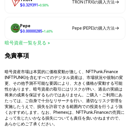
TRON (TRX)の購入方法
$0.329391
+0.50%
Pepe
Pepe (PEPE)の購入方法
$0.00000285
+1.60%
暗号資産一覧を見る >
免責事項
暗号資産市場は本質的に価格変動が激しく、NFTPunk.Finance
(NFTPUNK)を含むすべてのデジタル資産は、市場状況や規制の変
更、その他予測不可能な要因により、大きく価格が変動する可能
性があります。暗号資産の取引にはリスクが伴い、過去の実績は
将来の成果を保証するものではありません。ご購入・ご利用にあ
たっては、ご自身で十分なリサーチを行い、適切なリスク管理を
実施したうえで、損失を許容できる範囲内での投資を行うよう強
くおすすめします。なお、Phemexは、NFTPunk.Financeの売買に
よって生じたいかなる損失についても責任を負いかねますので、
あらかじめご了承ください。