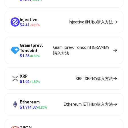
Injective
Injective (INJ)の購入方法
$4.41
-3.01%
Gram (prev.
Gram (prev. Toncoin) (GRAM)の
Toncoin)
購入方法
$1.36
+0.56%
XRP
XRP (XRP)の購入方法
$1.04
+1.80%
Ethereum
Ethereum (ETH)の購入方法
$1,914.39
+0.20%
TRON