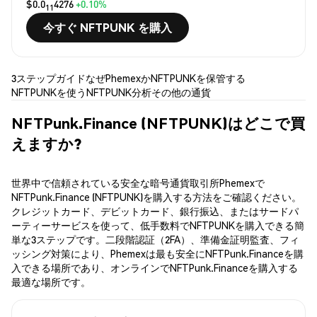
$0.0
4276
+0.10%
11
今すぐ NFTPUNK を購入
3ステップガイド
なぜPhemexか
NFTPUNKを保管する
NFTPUNKを使う
NFTPUNK分析
その他の通貨
NFTPunk.Finance (NFTPUNK)はどこで買
えますか?
世界中で信頼されている安全な暗号通貨取引所Phemexで
NFTPunk.Finance (NFTPUNK)を購入する方法をご確認ください。
クレジットカード、デビットカード、銀行振込、またはサードパ
ーティーサービスを使って、低手数料でNFTPUNKを購入できる簡
単な3ステップです。二段階認証（2FA）、準備金証明監査、フィ
ッシング対策により、Phemexは最も安全にNFTPunk.Financeを購
入できる場所であり、オンラインでNFTPunk.Financeを購入する
最適な場所です。