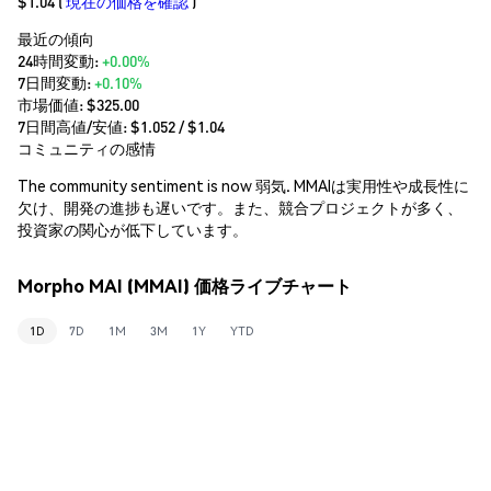
$1.04
(
現在の価格を確認
)
最近の傾向
24時間変動:
+0.00%
7日間変動:
+0.10%
市場価値:
$325.00
7日間高値/安値: $
1.052
/ $
1.04
コミュニティの感情
The community sentiment is now 弱気. MMAIは実用性や成長性に
欠け、開発の進捗も遅いです。また、競合プロジェクトが多く、
投資家の関心が低下しています。
Morpho MAI (MMAI) 価格ライブチャート
1D
7D
1M
3M
1Y
YTD