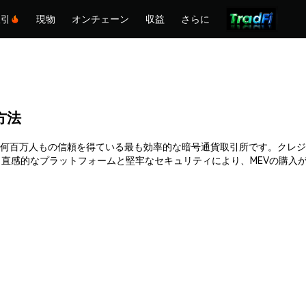
取引
現物
オンチェーン
収益
さらに
る方法
。Phemexは何百万人もの信頼を得ている最も効率的な暗号通貨取引所です。
直感的なプラットフォームと堅牢なセキュリティにより、MEVの購入
。