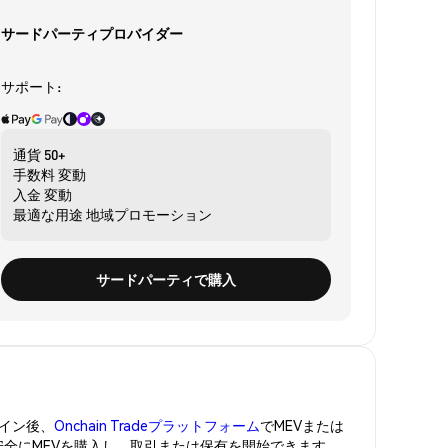
サードパーティプロバイダー
サポート:
通貨
50+
手数料
変動
入金
変動
最適な用途
地域プロモーション
サードパーティで購入
イン後、
Onchain Tradeプラットフォーム
でMEVまたは
安全にMEVを購入し、取引または保有を開始できます。