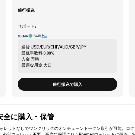
銀行振込
サポート:
通貨
USD/EUR/CHF/AUD/GBP/JPY
最低手数料
0.08%
入金
即時
最適な用途
大口
銀行振込で購入
) を安全に購入・保管
3ウォレットなしでワンクリックのオンチェーントークン取引が可能。ログ
入、外部ウォレット不要。高度に保護されたPhemexウォレットに保管。