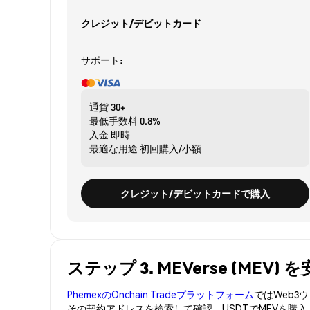
クレジット/デビットカード
サポート:
通貨
30+
最低手数料
0.8%
入金
即時
最適な用途
初回購入/小額
クレジット/デビットカードで購入
ステップ 3. MEVerse (MEV
PhemexのOnchain Tradeプラットフォーム
ではWeb
その契約アドレスを検索して確認。USDTでMEVを購