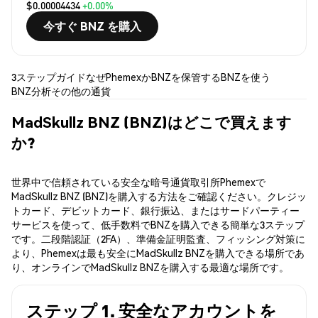
$0.00004434
+0.00%
今すぐ BNZ を購入
3ステップガイド
なぜPhemexか
BNZを保管する
BNZを使う
BNZ分析
その他の通貨
MadSkullz BNZ (BNZ)はどこで買えます
か?
世界中で信頼されている安全な暗号通貨取引所Phemexで
MadSkullz BNZ (BNZ)を購入する方法をご確認ください。クレジッ
トカード、デビットカード、銀行振込、またはサードパーティー
サービスを使って、低手数料でBNZを購入できる簡単な3ステップ
です。二段階認証（2FA）、準備金証明監査、フィッシング対策に
より、Phemexは最も安全にMadSkullz BNZを購入できる場所であ
り、オンラインでMadSkullz BNZを購入する最適な場所です。
ステップ 1. 安全なアカウントを