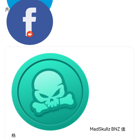
共有する:
MadSkullz BNZ 価
格