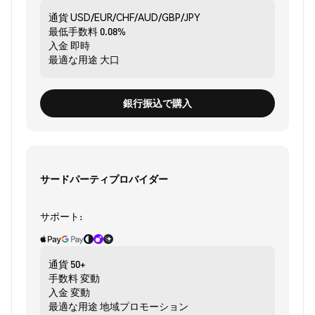
通貨
USD/EUR/CHF/AUD/GBP/JPY
最低手数料
0.08%
入金
即時
最適な用途
大口
銀行振込で購入
サードパーティプロバイダー
サポート:
通貨
50+
手数料
変動
入金
変動
最適な用途
地域プロモーション