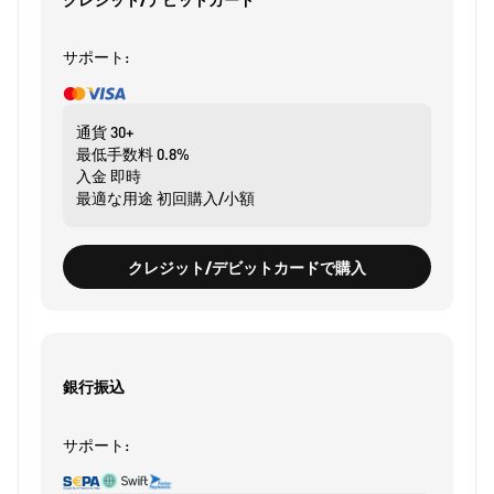
サポート:
通貨
30+
最低手数料
0.8%
入金
即時
最適な用途
初回購入/小額
クレジット/デビットカードで購入
銀行振込
サポート: