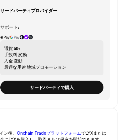
サードパーティプロバイダー
サポート:
通貨
50+
手数料
変動
入金
変動
最適な用途
地域プロモーション
サードパーティで購入
イン後、
Onchain Tradeプラットフォーム
でLYXまたは
安全にLYXを購入し、取引または保有を開始できます。