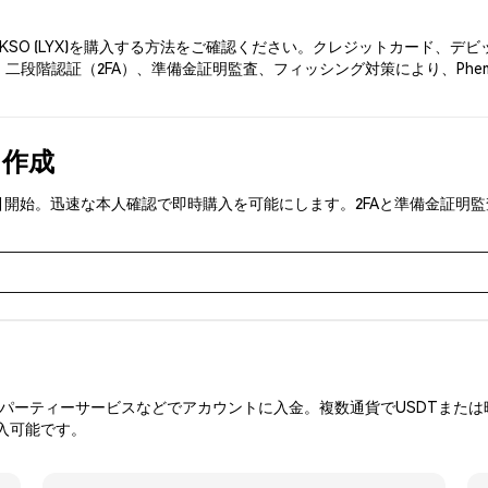
UKSO (LYX)を購入する方法をご確認ください。クレジットカード、
二段階認証（2FA）、準備金証明監査、フィッシング対策により、Phe
を作成
YX)を取引開始。迅速な本人確認で即時購入を可能にします。2FAと準備金
ーティーサービスなどでアカウントに入金。複数通貨でUSDTまたは暗
入可能です。