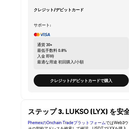
クレジット/デビットカード
サポート:
通貨
30+
最低手数料
0.8%
入金
即時
最適な用途
初回購入/小額
クレジット/デビットカードで購入
ステップ 3. LUKSO (LYX) 
PhemexのOnchain Tradeプラットフォーム
ではWeb
その契約アドレスを検索して確認。USDTでLYXを購入