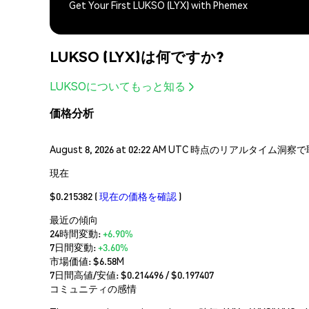
Get Your First LUKSO (LYX) with Phemex
LUKSO (LYX)は何ですか?
LUKSOについてもっと知る
価格分析
August 8, 2026 at 02:22 AM UTC 時点のリアルタイ
現在
$0.215382
(
現在の価格を確認
)
最近の傾向
24時間変動:
+6.90%
7日間変動:
+3.60%
市場価値:
$6.58M
7日間高値/安値: $
0.214496
/ $
0.197407
コミュニティの感情