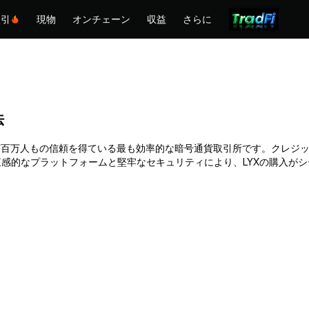
取引
現物
オンチェーン
収益
さらに
法
hemexは何百万人もの信頼を得ている最も効率的な暗号通貨取引所です。ク
感的なプラットフォームと堅牢なセキュリティにより、LYXの購入が