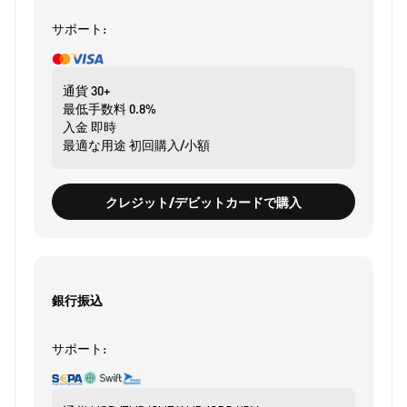
サポート:
通貨
30+
最低手数料
0.8%
入金
即時
最適な用途
初回購入/小額
クレジット/デビットカードで購入
銀行振込
サポート: