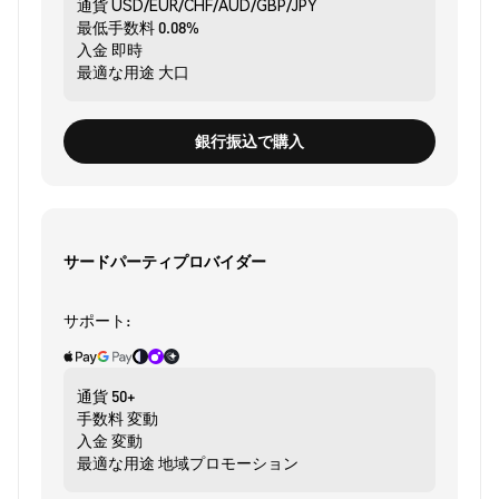
通貨
USD/EUR/CHF/AUD/GBP/JPY
最低手数料
0.08%
入金
即時
最適な用途
大口
銀行振込で購入
サードパーティプロバイダー
サポート:
通貨
50+
手数料
変動
入金
変動
最適な用途
地域プロモーション