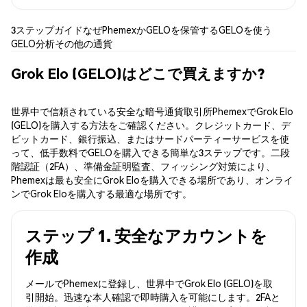
3ステップガイド
なぜPhemexか
GELOを保管する
GELOを使う
GELO分析
その他の通貨
Grok Elo (GELO)はどこで買えますか?
世界中で信頼されている安全な暗号通貨取引所PhemexでGrok Elo
(GELO)を購入する方法をご確認ください。クレジットカード、デ
ビットカード、銀行振込、またはサードパーティーサービスを使
って、低手数料でGELOを購入できる簡単な3ステップです。二段
階認証（2FA）、準備金証明監査、フィッシング対策により、
Phemexは最も安全にGrok Eloを購入できる場所であり、オンライ
ンでGrok Eloを購入する最適な場所です。
ステップ 1. 安全なアカウントを
作成
メールでPhemexに登録し、世界中でGrok Elo (GELO)を取
引開始。迅速な本人確認で即時購入を可能にします。2FAと