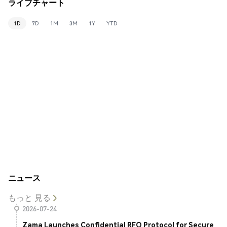
ライブチャート
1D
7D
1M
3M
1Y
YTD
ニュース
もっと 見る
2026-07-24
Zama Launches Confidential RFQ Protocol for Secure