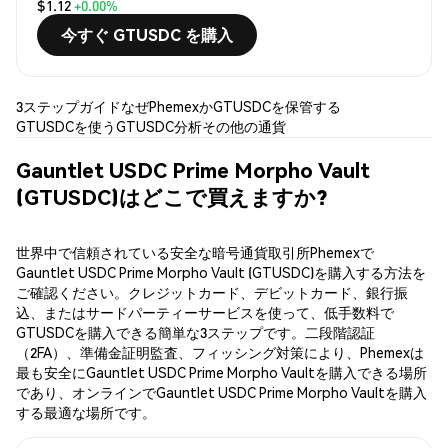
$1.12
+0.00%
今すぐ GTUSDC を購入
3ステップガイド
なぜPhemexか
GTUSDCを保管する
GTUSDCを使う
GTUSDC分析
その他の通貨
Gauntlet USDC Prime Morpho Vault
(GTUSDC)はどこで買えますか?
世界中で信頼されている安全な暗号通貨取引所Phemexで
Gauntlet USDC Prime Morpho Vault (GTUSDC)を購入する方法を
ご確認ください。クレジットカード、デビットカード、銀行振
込、またはサードパーティーサービスを使って、低手数料で
GTUSDCを購入できる簡単な3ステップです。二段階認証
（2FA）、準備金証明監査、フィッシング対策により、Phemexは
最も安全にGauntlet USDC Prime Morpho Vaultを購入できる場所
であり、オンラインでGauntlet USDC Prime Morpho Vaultを購入
する最適な場所です。