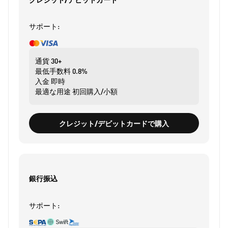
サポート:
通貨
30+
最低手数料
0.8%
入金
即時
最適な用途
初回購入/小額
クレジット/デビットカードで購入
銀行振込
サポート: