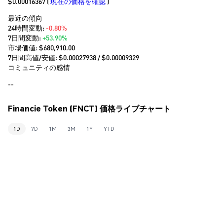
$0.00016367
(
現在の価格を確認
)
最近の傾向
24時間変動:
-0.80%
7日間変動:
+53.90%
市場価値:
$680,910.00
7日間高値/安値: $
0.00027938
/ $
0.00009329
コミュニティの感情
--
Financie Token (FNCT) 価格ライブチャート
1D
7D
1M
3M
1Y
YTD