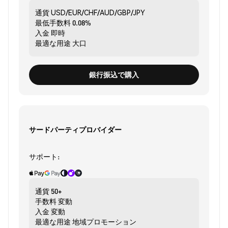
通貨
USD/EUR/CHF/AUD/GBP/JPY
最低手数料
0.08%
入金
即時
最適な用途
大口
銀行振込で購入
サードパーティプロバイダー
サポート:
通貨
50+
手数料
変動
入金
変動
最適な用途
地域プロモーション