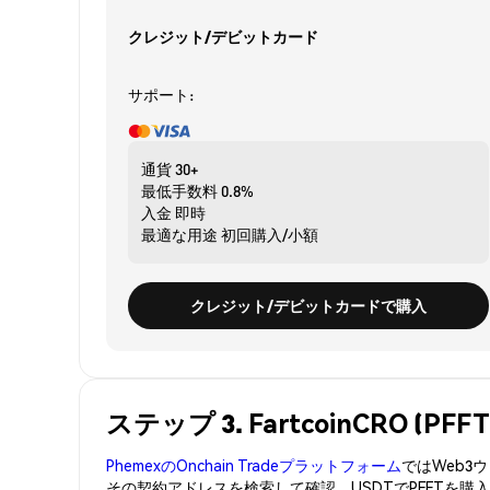
クレジット/デビットカード
サポート:
通貨
30+
最低手数料
0.8%
入金
即時
最適な用途
初回購入/小額
クレジット/デビットカードで購入
ステップ 3. FartcoinCRO (
PhemexのOnchain Tradeプラットフォーム
ではWeb
その契約アドレスを検索して確認。USDTでPFFTを購