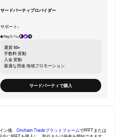
サードパーティプロバイダー
サポート:
通貨
50+
手数料
変動
入金
変動
最適な用途
地域プロモーション
サードパーティで購入
イン後、
Onchain Tradeプラットフォーム
でPFFTまたは
。安全にPFFTを購入し、取引または保有を開始できます。