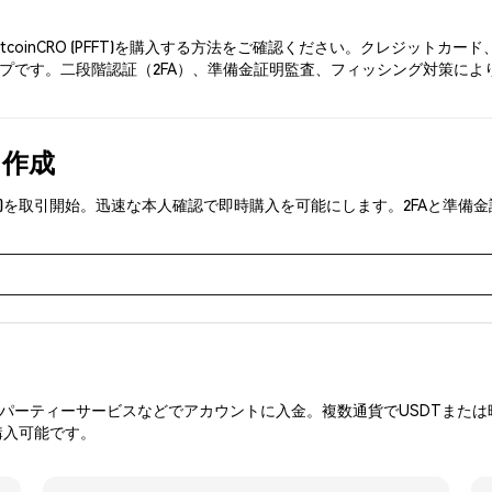
rtcoinCRO (PFFT)を購入する方法をご確認ください。クレジッ
です。二段階認証（2FA）、準備金証明監査、フィッシング対策により、Ph
を作成
O (PFFT)を取引開始。迅速な本人確認で即時購入を可能にします。2FA
ーティーサービスなどでアカウントに入金。複数通貨でUSDTまたは暗
購入可能です。