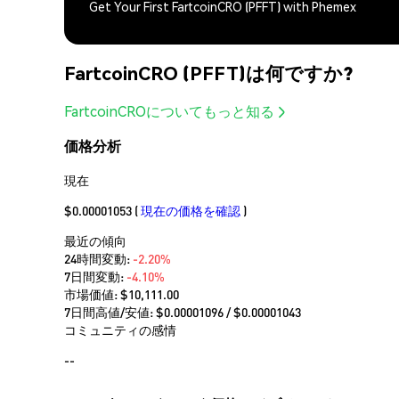
Get Your First FartcoinCRO (PFFT) with Phemex
FartcoinCRO (PFFT)は何ですか?
FartcoinCROについてもっと知る
価格分析
現在
$0.00001053
(
現在の価格を確認
)
最近の傾向
24時間変動:
-2.20%
7日間変動:
-4.10%
市場価値:
$10,111.00
7日間高値/安値: $
0.00001096
/ $
0.00001043
コミュニティの感情
--