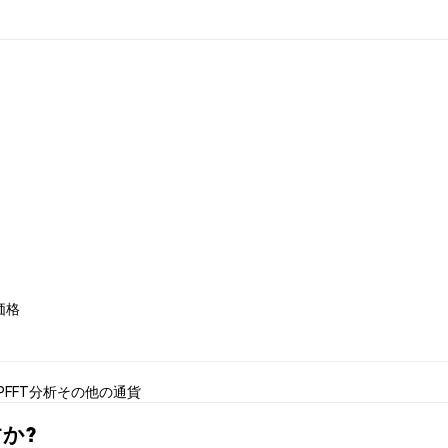
 価格
PFFT分析
その他の通貨
すか?