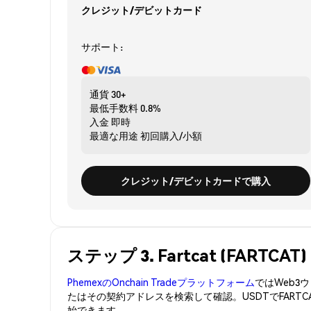
クレジット/デビットカード
サポート:
通貨
30+
最低手数料
0.8%
入金
即時
最適な用途
初回購入/小額
クレジット/デビットカードで購入
ステップ 3. Fartcat (FART
PhemexのOnchain Tradeプラットフォーム
ではWeb
たはその契約アドレスを検索して確認。USDTでFART
始できます。