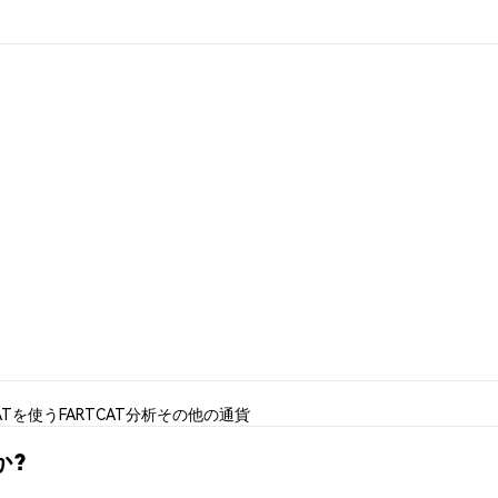
CATを使う
FARTCAT分析
その他の通貨
か?