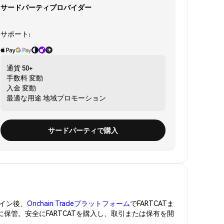
サードパーティプロバイダー
サポート:
通貨
50+
手数料
変動
入金
変動
最適な用途
地域プロモーション
サードパーティで購入
イン後、
Onchain Tradeプラットフォーム
でFARTCATま
に保管。安全にFARTCATを購入し、取引または保有を開