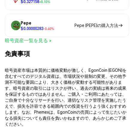
$0.327158
+0.10%
Pepe
Pepe (PEPE)の購入方法
$0.00000283
-0.40%
暗号資産一覧を見る >
免責事項
暗号資産市場は本質的に価格変動が激しく、EgonCoin (EGON)を
含むすべてのデジタル資産は、市場状況や規制の変更、その他予
測不可能な要因により、大きく価格が変動する可能性がありま
す。暗号資産の取引にはリスクが伴い、過去の実績は将来の成果
を保証するものではありません。ご購入・ご利用にあたっては、
ご自身で十分なリサーチを行い、適切なリスク管理を実施したう
えで、損失を許容できる範囲内での投資を行うよう強くおすすめ
します。なお、Phemexは、EgonCoinの売買によって生じたいか
なる損失についても責任を負いかねますので、あらかじめご了承
ください。