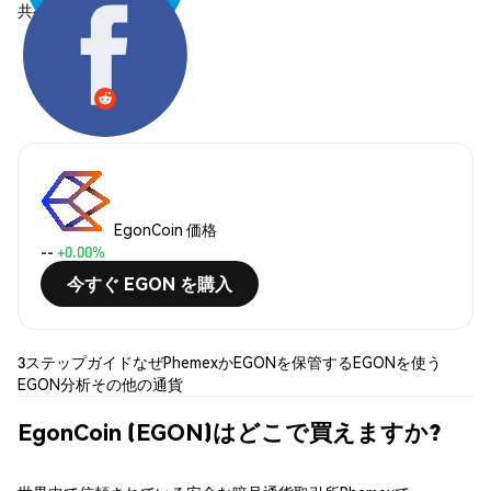
共有する:
EgonCoin 価格
--
+0.00%
今すぐ EGON を購入
3ステップガイド
なぜPhemexか
EGONを保管する
EGONを使う
EGON分析
その他の通貨
EgonCoin (EGON)はどこで買えますか?