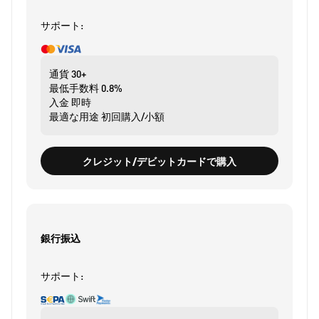
サポート:
通貨
30+
最低手数料
0.8%
入金
即時
最適な用途
初回購入/小額
クレジット/デビットカードで購入
銀行振込
サポート: