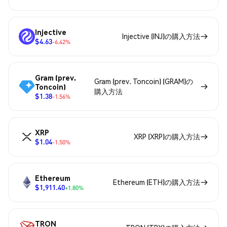
Injective
Injective (INJ)の購入方法
$4.63
-6.42%
Gram (prev.
Gram (prev. Toncoin) (GRAM)の
Toncoin)
購入方法
$1.38
-1.56%
XRP
XRP (XRP)の購入方法
$1.04
-1.50%
Ethereum
Ethereum (ETH)の購入方法
$1,911.40
+1.80%
TRON