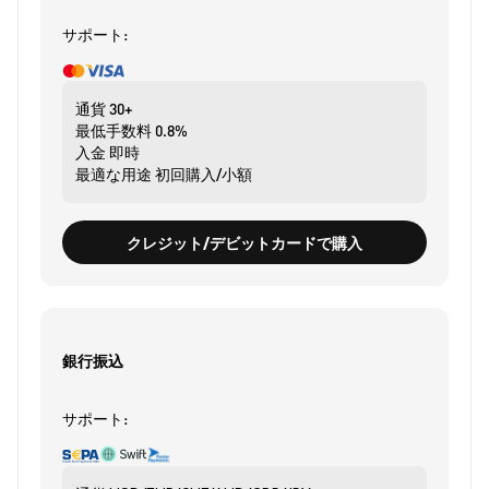
サポート:
通貨
30+
最低手数料
0.8%
入金
即時
最適な用途
初回購入/小額
クレジット/デビットカードで購入
銀行振込
サポート: