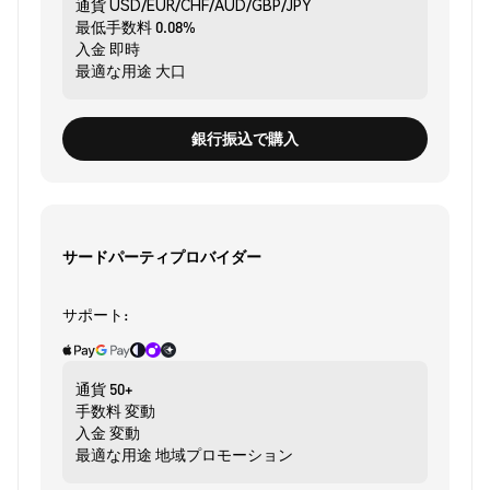
通貨
USD/EUR/CHF/AUD/GBP/JPY
最低手数料
0.08%
入金
即時
最適な用途
大口
銀行振込で購入
サードパーティプロバイダー
サポート:
通貨
50+
手数料
変動
入金
変動
最適な用途
地域プロモーション