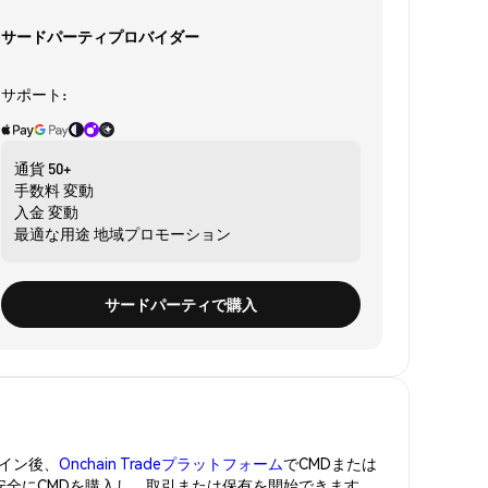
サードパーティプロバイダー
サポート:
通貨
50+
手数料
変動
入金
変動
最適な用途
地域プロモーション
サードパーティで購入
イン後、
Onchain Tradeプラットフォーム
でCMDまたは
。安全にCMDを購入し、取引または保有を開始できます。