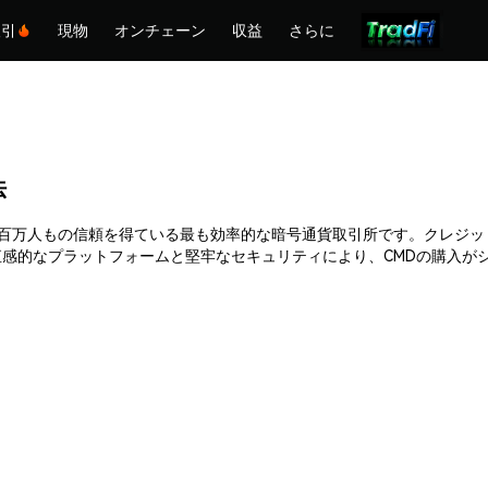
取引
現物
オンチェーン
収益
さらに
法
Phemexは何百万人もの信頼を得ている最も効率的な暗号通貨取引所です。ク
感的なプラットフォームと堅牢なセキュリティにより、CMDの購入が