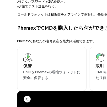
強力なパスワード＋2FAを使用。
少額でテスト送金を行う。
コールドウォレットは秘密鍵をオフラインで保管し、長期保
PhemexでCMDを購入したら何がで
Phemexであなたの暗号資産を最大限活用できます。
保管
取引
CMDをPhemexの現物ウォレットに
CMD
安全に保管する。
たり買