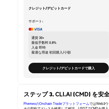
クレジット/デビットカード
サポート:
通貨
30+
最低手数料
0.8%
入金
即時
最適な用途
初回購入/小額
クレジット/デビットカードで購入
ステップ 3. CLI.AI (CMD) 
PhemexのOnchain Tradeプラットフォーム
ではWeb
その契約アドレスを検索して確認。USDTでCMDを購