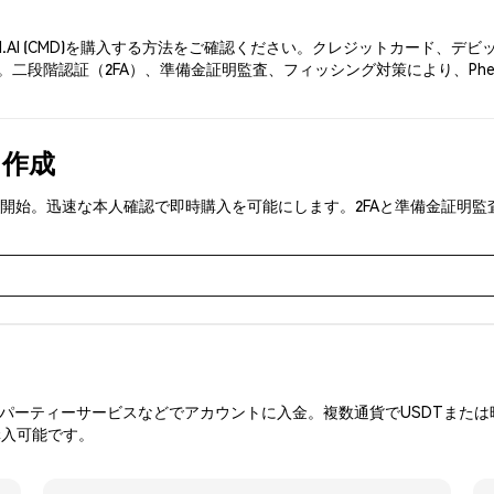
LI.AI (CMD)を購入する方法をご確認ください。クレジットカード、
二段階認証（2FA）、準備金証明監査、フィッシング対策により、Phem
を作成
MD)を取引開始。迅速な本人確認で即時購入を可能にします。2FAと準備金
ーティーサービスなどでアカウントに入金。複数通貨でUSDTまたは暗
購入可能です。