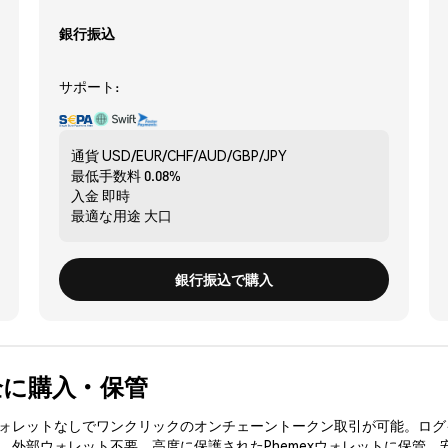
銀行振込
サポート:
通貨
USD/EUR/CHF/AUD/GBP/JPY
最低手数料
0.08%
入金
即時
最適な用途
大口
銀行振込で購入
を安全に購入・保管
3ウォレットなしでワンクリックのオンチェーントークン取引が可能。ログ
入、外部ウォレット不要。高度に保護されたPhemexウォレットに保管